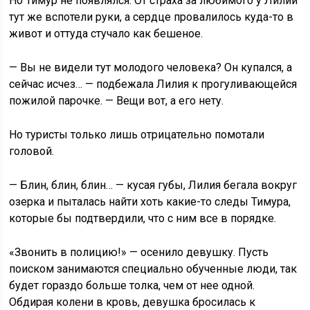
Но Тимур не появлялся. От страха за любимого у Лилии
тут же вспотели руки, а сердце провалилось куда-то в
живот и оттуда стучало как бешеное.
— Вы не видели тут молодого человека? Он купался, а
сейчас исчез… — подбежала Лилия к прогуливающейся
пожилой парочке. — Вещи вот, а его нету.
Но туристы только лишь отрицательно помотали
головой.
— Блин, блин, блин… — кусая губы, Лилия бегала вокруг
озерка и пыталась найти хоть какие-то следы Тимура,
которые бы подтвердили, что с ним все в порядке.
«Звонить в полицию!» — осенило девушку. Пусть
поиском занимаются специально обученные люди, так
будет гораздо больше толка, чем от нее одной.
Обдирая колени в кровь, девушка бросилась к