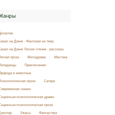
Жанры
Детектив
Канал на Дзене - Фантазии на тему
Канал на Дзене Легкое чтение - рассказы
Легкая проза
Мелодрама
Мистика
Попаданцы
Приключения
Природа и животные
Психологическая проза
Сатира
Современная сказка
Социально-психологическая драма
Социально-психологическая проза
Триллер
Ужасы
Фантастика