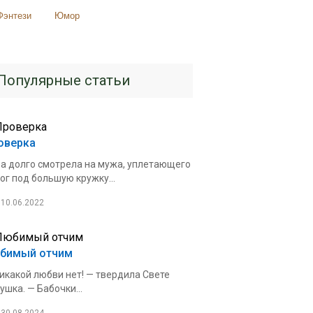
Фэнтези
Юмор
Популярные статьи
оверка
а долго смотрела на мужа, уплетающего
ог под большую кружку...
10.06.2022
бимый отчим
икакой любви нет! — твердила Свете
ушка. — Бабочки...