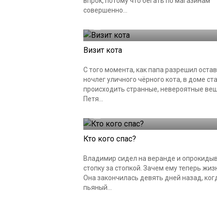
впрок, потому что бегать по магазинам
совершенно...
25.07.2024
Визит кота
С того момента, как папа разрешил остав
ночлег уличного чёрного кота, в доме ст
происходить странные, невероятные вещ
Петя...
19.07.2024
Кто кого спас?
Владимир сидел на веранде и опрокиды
стопку за стопкой. Зачем ему теперь жиз
Она закончилась девять дней назад, ког
пьяный...