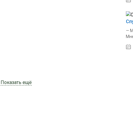
Сп
— М
Мне
Показать ещё