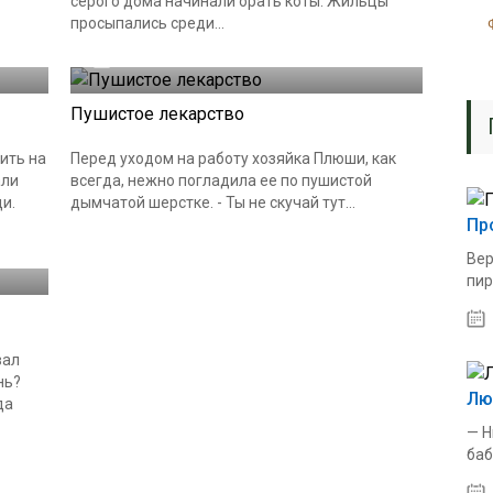
серого дома начинали орать коты. Жильцы
просыпались среди...
20.07.2024
Пушистое лекарство
ить на
Перед уходом на работу хозяйка Плюши, как
али
всегда, нежно погладила ее по пушистой
и.
дымчатой шерстке. - Ты не скучай тут...
Пр
Вер
пир
вал
нь?
Лю
да
— Н
баб