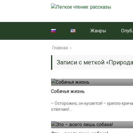
Жанры
Опуб
Главная
›
Записи с меткой «Природ
25.12.2024
Собачья жизнь
– Осторожно, он кусается! – хрипло крича
отвечаю!...
27.09.2024