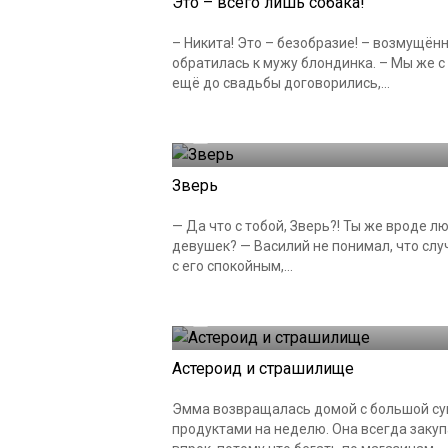
Это – всего лишь собака!
– Никита! Это – безобразие! – возмущён
обратилась к мужу блондинка. – Мы же с
ещё до свадьбы договорились,...
26.08.2024
Зверь
— Да что с тобой, Зверь?! Ты же вроде 
девушек? — Василий не понимал, что слу
с его спокойным,...
27.07.2024
Астероид и страшилище
Эмма возвращалась домой с большой су
продуктами на неделю. Она всегда заку