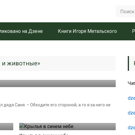
ликовано на Дзене
Книги Игоря Метальского
Р
а и животные»
Чи
dze
л дядя Саня. – Обходите его стороной, а то я за него не
dze
08.09.2024
dze