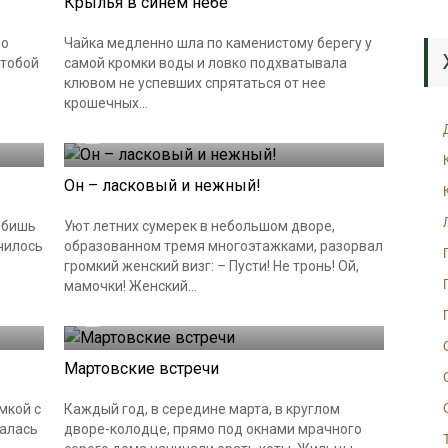
Крылья в синем небе
но
Чайка медленно шла по каменистому берегу у
 тобой
самой кромки воды и ловко подхватывала
клювом не успевших спрятаться от нее
крошечных...
10.08.2024
Он – ласковый и нежный!
любишь
Уют летних сумерек в небольшом дворе,
чилось
образованном тремя многоэтажками, разорвал
громкий женский визг: – Пусти! Не тронь! Ой,
мамочки! Женский...
26.07.2024
Мартовские встречи
мкой с
Каждый год, в середине марта, в круглом
палась
дворе-колодце, прямо под окнами мрачного