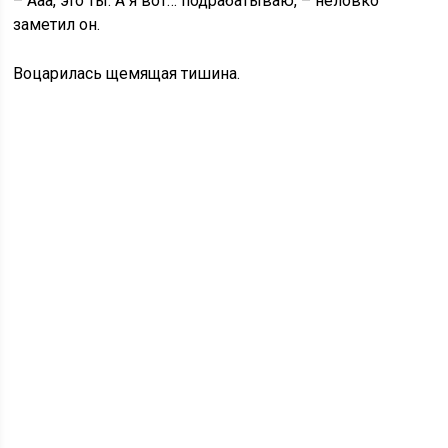
– Ааа, это ты. А я вот… подрабатываю, – неловко
заметил он.
Воцарилась щемящая тишина.