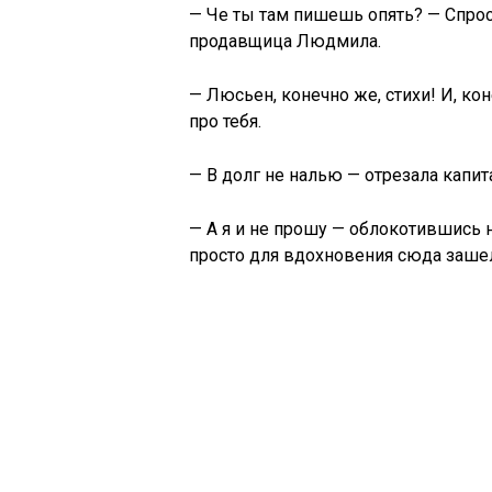
— Че ты там пишешь опять? — Спрос
продавщица Людмила.
— Люсьен, конечно же, стихи! И, ко
про тебя.
— В долг не налью — отрезала капит
— А я и не прошу — облокотившись н
просто для вдохновения сюда зашел