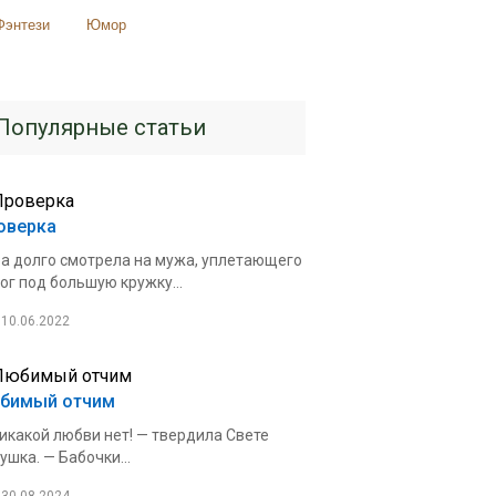
Фэнтези
Юмор
Популярные статьи
оверка
а долго смотрела на мужа, уплетающего
ог под большую кружку...
10.06.2022
бимый отчим
икакой любви нет! — твердила Свете
ушка. — Бабочки...