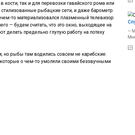
в кости, так и для перевозки гавайского рома или
ли стилизованные рыбацкие сети, и даже барометр
ачем-то материализовался плазменный телевизор
Сп
его — будем считать, что это окно, выходящее на
— М
ют делать предельно глупую работу на потеху
Мне
, но рыбы там водились совсем не карибские:
 которые о чем-то умоляли своими беззвучными