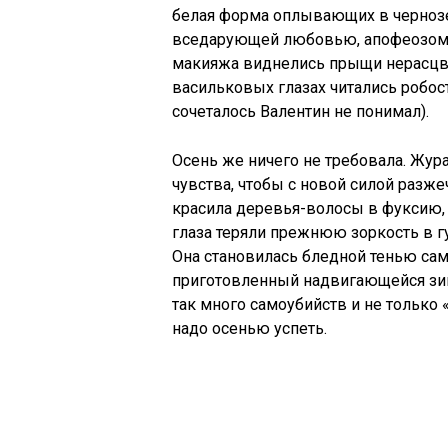
белая форма оплывающих в чернозем
вседарующей любовью, апофеозом ж
макияжа виднелись прыщи нерасцве
васильковых глазах читались робост
сочеталось Валентин не понимал).
Осень же ничего не требовала. Жу
чувства, чтобы с новой силой разже
красила деревья-волосы в фуксию, 
глаза теряли прежнюю зоркость в г
Она становилась бледной тенью сам
приготовленный надвигающейся зим
так много самоубийств и не только 
надо осенью успеть.