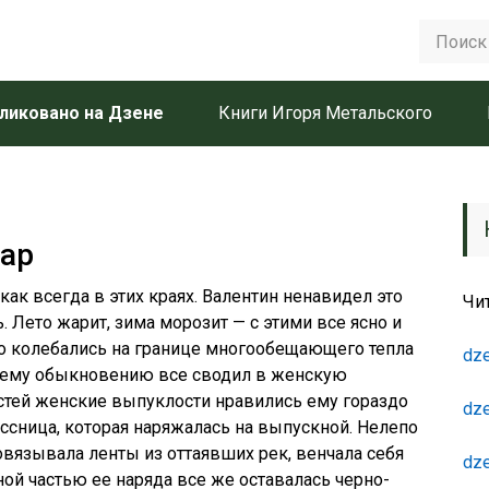
ликовано на Дзене
Книги Игоря Метальского
ар
как всегда в этих краях. Валентин ненавидел это
Чи
. Лето жарит, зима морозит — с этими все ясно и
чно колебались на границе многообещающего тепла
dze
воему обыкновению все сводил в женскую
костей женские выпуклости нравились ему гораздо
dze
ассница, которая наряжалась на выпускной. Нелепо
вязывала ленты из оттаявших рек, венчала себя
dze
ой частью ее наряда все же оставалась черно-