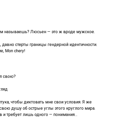
ем называешь? Люсьен — это ж вроде мужское.
о, давно стерты границы гендерной идентичности.
е, Mon chery!
ел свою?
гляд
ука, чтобы диктовать мне свои условия. Я же
свою душу об острые углы этого круглого мира.
в и требует лишь одного — понимания…