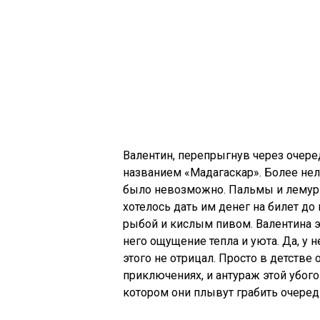
Валентин, перепрыгнув через очере
названием «Мадагаскар». Более нел
было невозможно. Пальмы и лемуры
хотелось дать им денег на билет до
рыбой и кислым пивом. Валентина эт
него ощущение тепла и уюта. Да, у 
этого не отрицал. Просто в детств
приключениях, и антураж этой убог
котором они плывут грабить очеред