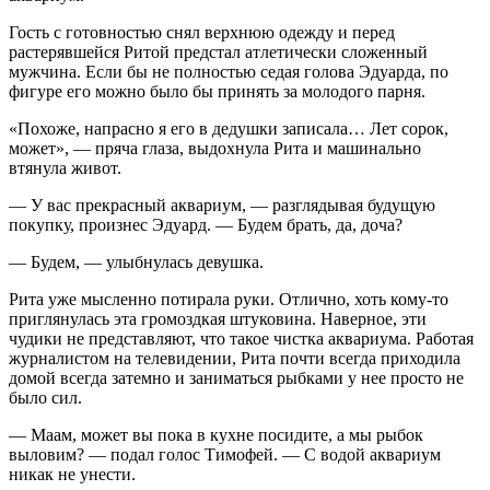
Гость с готовностью снял верхнюю одежду и перед
растерявшейся Ритой предстал атлетически сложенный
мужчина. Если бы не полностью седая голова Эдуарда, по
фигуре его можно было бы принять за молодого парня.
«Похоже, напрасно я его в дедушки записала… Лет сорок,
может», — пряча глаза, выдохнула Рита и машинально
втянула живот.
— У вас прекрасный аквариум, — разглядывая будущую
покупку, произнес Эдуард. — Будем брать, да, доча?
— Будем, — улыбнулась девушка.
Рита уже мысленно потирала руки. Отлично, хоть кому-то
приглянулась эта громоздкая штуковина. Наверное, эти
чудики не представляют, что такое чистка аквариума. Работая
журналистом на телевидении, Рита почти всегда приходила
домой всегда затемно и заниматься рыбками у нее просто не
было сил.
— Маам, может вы пока в кухне посидите, а мы рыбок
выловим? — подал голос Тимофей. — С водой аквариум
никак не унести.