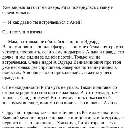
Уже закрыв за гостями дверь, Рита повернулась с сыну и
осведомилась:
— И как давно ты встречаешься с Аней?
Сын потупил взгляд.
— Мам, ты только не обижайся… просто Эдуард
Вениаминович… он наш физрук… он мне обещал пятерку за
четверть поставить, если я ему подыграю. Анька и правда его
дочка, и мы сидим за одной партой. Только мы не
встречаемся. Очень надо! А Эдуард Вениаминович про тебя
уже несколько раз спрашивал, наверное по телику видел в
новостях. А вообще-то он прикольный… и жены у него
правда нет.
От неожиданности Рита чуть не упала. Такой подставы со
стороны родного сына она не ожидала. А этот Эдуард тоже
хорош… Свидание ему! Вот почему гость показался ей
знакомым внешне, видимо она видела его в школе. А он ее.
С другой стороны, такая настойчивость Рите даже льстила.
Бывший муж никогда не проявлял инициативы и всегда ждал
первого шага от женщины. Хмыкнув, Рита отправилась к
платяному шкафу — завтра надо выглядеть сногсшибательно.