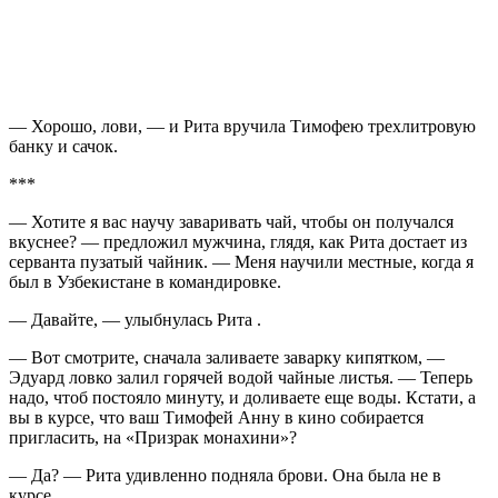
— Хорошо, лови, — и Рита вручила Тимофею трехлитровую
банку и сачок.
***
— Хотите я вас научу заваривать чай, чтобы он получался
вкуснее? — предложил мужчина, глядя, как Рита достает из
серванта пузатый чайник. — Меня научили местные, когда я
был в Узбекистане в командировке.
— Давайте, — улыбнулась Рита .
— Вот смотрите, сначала заливаете заварку кипятком, —
Эдуард ловко залил горячей водой чайные листья. — Теперь
надо, чтоб постояло минуту, и доливаете еще воды. Кстати, а
вы в курсе, что ваш Тимофей Анну в кино собирается
пригласить, на «Призрак монахини»?
— Да? — Рита удивленно подняла брови. Она была не в
курсе.