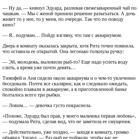
— Ну да, — кивнул Эдуард, разливая свежезаваренный чай по
чашкам. — Мы с женой приняли решение разъехаться. А дочь
живет то у нее, то у меня, по очереди. Так что по поводу
кино?
— Я.. подумаю… Пойду взгляну, что там с аквариумом.
Дверь в комнату оказалась закрыта, хотя Рита точно помнила,
что оставила ее открытой. Она легонько толкнула ручку:
— Эй, молодежь, выловили рыб-то? Еще надо успеть воду
слить, а время уже почти девять…
Тимофей и Аня сидели около аквариума и о чем-то увлеченно
беседовали. Почти все скалярии, как и следовало ожидать,
спокойно плавали в аквариуме, а в приготовленной банке
болталось всего три рыбки.
— Ловим… — девочка густо покраснела.
«Похоже, Эдуард был прав, у моего мальчика первая любовь»,
— подумала Рита, сделав вид, что не заметила ее смущения.
— Действительно, уже поздно, — заходя в комнату, громко
объявил Эдуард. — Раз рыб не поймали, чтобы вас не