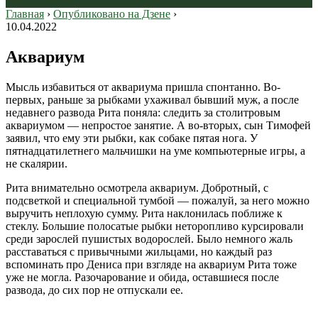
Главная
›
Опубликовано на Дзене
›
10.04.2022
Аквариум
Мысль избавиться от аквариума пришла спонтанно. Во-
первых, раньше за рыбками ухаживал бывший муж, а после
недавнего развода Рита поняла: следить за столитровым
аквариумом — непростое занятие. А во-вторых, сын Тимофей
заявил, что ему эти рыбки, как собаке пятая нога. У
пятнадцатилетнего мальчишки на уме компьютерные игры, а
не скалярии.
Рита внимательно осмотрела аквариум. Добротный, с
подсветкой и специальной тумбой — пожалуй, за него можно
выручить неплохую сумму. Рита наклонилась поближе к
стеклу. Большие полосатые рыбки неторопливо курсировали
среди зарослей пушистых водорослей. Было немного жаль
расставаться с привычными жильцами, но каждый раз
вспоминать про Дениса при взгляде на аквариум Рита тоже
уже не могла. Разочарование и обида, оставшиеся после
развода, до сих пор не отпускали ее.