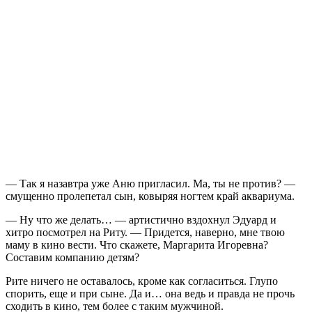
— Так я назавтра уже Аню пригласил. Ма, ты не против? —
смущенно пролепетал сын, ковыряя ногтем край аквариума.
— Ну что же делать… — артистично вздохнул Эдуард и
хитро посмотрел на Риту. — Придется, наверно, мне твою
маму в кино вести. Что скажете, Маргарита Игоревна?
Составим компанию детям?
Рите ничего не оставалось, кроме как согласиться. Глупо
спорить, еще и при сыне. Да и… она ведь и правда не прочь
сходить в кино, тем более с таким мужчиной.