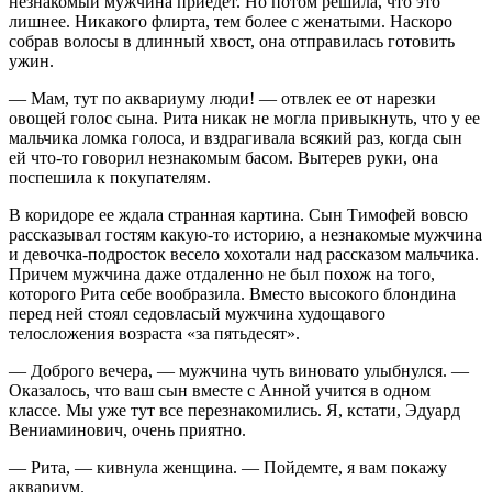
незнакомый мужчина приедет. Но потом решила, что это
лишнее. Никакого флирта, тем более с женатыми. Наскоро
собрав волосы в длинный хвост, она отправилась готовить
ужин.
— Мам, тут по аквариуму люди! — отвлек ее от нарезки
овощей голос сына. Рита никак не могла привыкнуть, что у ее
мальчика ломка голоса, и вздрагивала всякий раз, когда сын
ей что-то говорил незнакомым басом. Вытерев руки, она
поспешила к покупателям.
В коридоре ее ждала странная картина. Сын Тимофей вовсю
рассказывал гостям какую-то историю, а незнакомые мужчина
и девочка-подросток весело хохотали над рассказом мальчика.
Причем мужчина даже отдаленно не был похож на того,
которого Рита себе вообразила. Вместо высокого блондина
перед ней стоял седовласый мужчина худощавого
телосложения возраста «за пятьдесят».
— Доброго вечера, — мужчина чуть виновато улыбнулся. —
Оказалось, что ваш сын вместе с Анной учится в одном
классе. Мы уже тут все перезнакомились. Я, кстати, Эдуард
Вениаминович, очень приятно.
— Рита, — кивнула женщина. — Пойдемте, я вам покажу
аквариум.