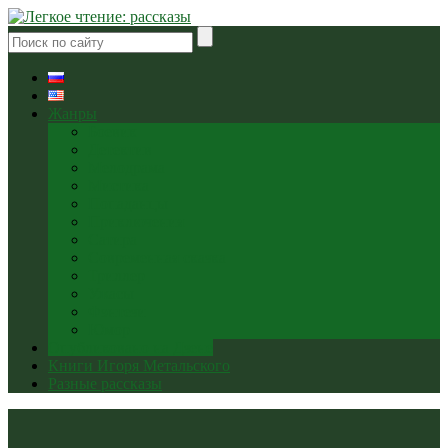
Жанры
Боевик
Детектив
Мелодрама
Мистика
Попаданцы
Приключения
Сатира
Современная сказка
Триллер
Ужасы
Фэнтези
Юмор
Опубликовано на Дзене
Книги Игоря Метальского
Разные рассказы