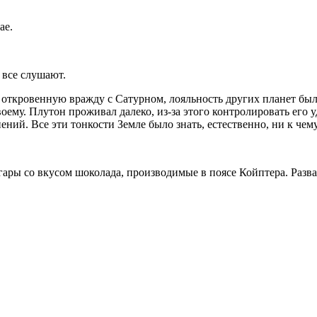
ае.
 все слушают.
е откровенную вражду с Сатурном, лояльность других планет б
своему. Плутон проживал далеко, из-за этого контролировать его у
ний. Все эти тонкости Земле было знать, естественно, ни к чему
ы со вкусом шоколада, производимые в поясе Койптера. Развали