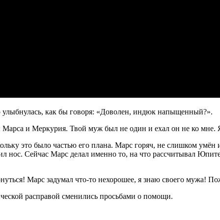
о улыбнулась, как бы говоря: «Доволен, индюк напыщенный?».
 Марса и Меркурия. Твой муж был не один и ехал он не ко мне. 
кольку это было частью его плана. Марс горяч, не слишком умё
отил нос. Сейчас Марс делал именно то, на что рассчитывал Юпит
рнуться! Марс задумал что-то нехорошее, я знаю своего мужа! П
ической расправой сменились просьбами о помощи.