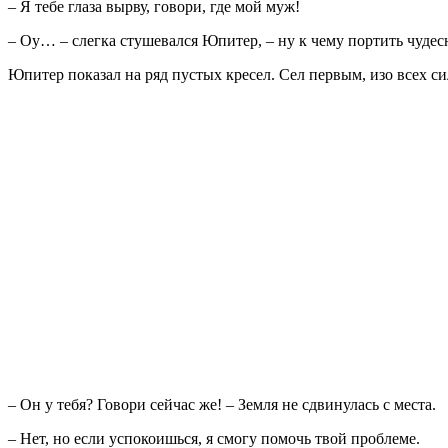
– Я тебе глаза вырву, говори, где мой муж!
– Оу… – слегка стушевался Юпитер, – ну к чему портить чудес
Юпитер показал на ряд пустых кресел. Сел первым, изо всех 
– Он у тебя? Говори сейчас же! – Земля не сдвинулась с места.
– Нет, но если успокоишься, я смогу помочь твой проблеме.