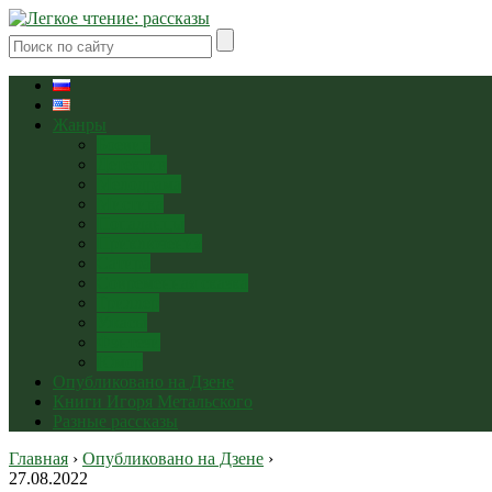
Жанры
Боевик
Детектив
Мелодрама
Мистика
Попаданцы
Приключения
Сатира
Современная сказка
Триллер
Ужасы
Фэнтези
Юмор
Опубликовано на Дзене
Книги Игоря Метальского
Разные рассказы
Главная
›
Опубликовано на Дзене
›
27.08.2022