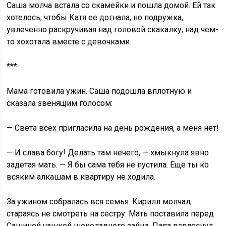
Саша молча встала со скамейки и пошла домой. Ей так
хотелось, чтобы Катя ее догнала, но подружка,
увлеченно раскручивая над головой скакалку, над чем-
то хохотала вместе с девочками.
***
Мама готовила ужин. Саша подошла вплотную и
сказала звенящим голосом:
— Света всех пригласила на день рождения, а меня нет!
— И слава богу! Делать там нечего, — хмыкнула явно
задетая мать. — Я бы сама тебя не пустила. Еще ты ко
всяким алкашам в квартиру не ходила.
За ужином собралась вся семья. Кирилл молчал,
стараясь не смотреть на сестру. Мать поставила перед
Сашиной чашкой шоколадного зайца. Папа всплеснул