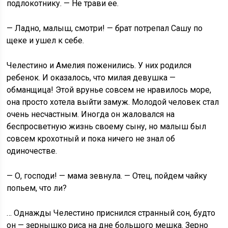
подлокотнику. — Не трави ее.
— Ладно, малыш, смотри! — брат потрепал Сашу по
щеке и ушел к себе.
Челестино и Амелия поженились. У них родился
ребенок. И оказалось, что милая девушка —
обманщица! Этой врунье совсем не нравилось море,
она просто хотела выйти замуж. Молодой человек стал
очень несчастным. Иногда он жаловался на
беспросветную жизнь своему сыну, но малыш был
совсем крохотный и пока ничего не знал об
одиночестве.
— О, господи! — мама зевнула. — Отец, пойдем чайку
попьем, что ли?
… Однажды Челестино приснился странный сон, будто
он — зернышко риса на дне большого мешка. Зерно