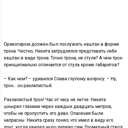
Ориентиром должен был послужить каштан в форме
трона. Честно, Никита затруднялся представить себе
каштан в виде трона. Точно трона, не стула? А чем трон
принципиально отличается от стула кроме габаритов?
– Как чем? – удивился Слава глупому вопросу. – Ну,
трон… он разлапистый.
Разлапистый трон! Час от часу не легче. Никита
шнырял глазами через каждые двадцать метров,
чтобы не пропустить это диво. Опасения были
напрасны. Никита сразу понял, что имел в виду его
друг, когда увидел чудо-дерево сам. Громадный ствол,