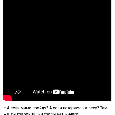
– А если мимо пройду? А если потеряюсь в лесу? Там
же, ты говоришь, ни тропы нет, ничего!