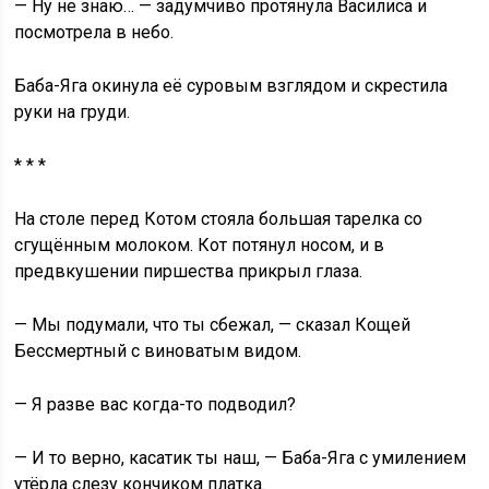
— Ну не знаю… — задумчиво протянула Василиса и
посмотрела в небо.
Баба-Яга окинула её суровым взглядом и скрестила
руки на груди.
* * *
На столе перед Котом стояла большая тарелка со
сгущённым молоком. Кот потянул носом, и в
предвкушении пиршества прикрыл глаза.
— Мы подумали, что ты сбежал, — сказал Кощей
Бессмертный с виноватым видом.
— Я разве вас когда-то подводил?
— И то верно, касатик ты наш, — Баба-Яга с умилением
утёрла слезу кончиком платка.