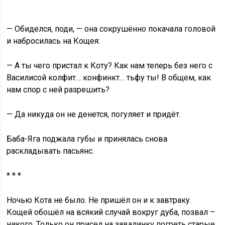
— Обиделся, поди, — она сокрушённо покачала головой
и набросилась на Кощея:
— А ты чего пристал к Коту? Как нам теперь без него с
Василисой колфит… конфинкт… тьфу ты! В общем, как
нам спор с ней разрешить?
— Да никуда он не денется, погуляет и придёт.
Баба-Яга поджала губы и принялась снова
раскладывать пасьянс.
* * *
Ночью Кота не было. Не пришёл он и к завтраку.
Кощей обошёл на всякий случай вокруг дуба, позвал –
никого. Только он присел на завалинку погреть старые