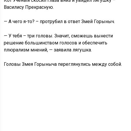
Кот Учёный скосил глаза вниз и увидел лягушку –
Василису Прекрасную.
— А чего я-то? – протрубил в ответ Змей Горыныч.
— У тебя – три головы. Значит, сможешь вынести
решение большинством голосов и обеспечить
плюрализм мнений, — заявила лягушка.
Головы Змея Горыныча переглянулись между собой.