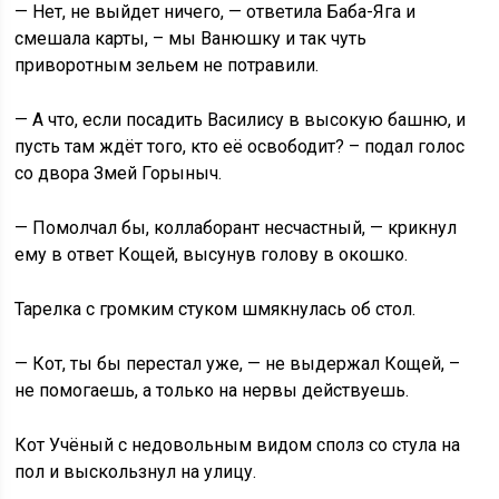
— Нет, не выйдет ничего, — ответила Баба-Яга и
смешала карты, – мы Ванюшку и так чуть
приворотным зельем не потравили.
— А что, если посадить Василису в высокую башню, и
пусть там ждёт того, кто её освободит? – подал голос
со двора Змей Горыныч.
— Помолчал бы, коллаборант несчастный, — крикнул
ему в ответ Кощей, высунув голову в окошко.
Тарелка с громким стуком шмякнулась об стол.
— Кот, ты бы перестал уже, — не выдержал Кощей, –
не помогаешь, а только на нервы действуешь.
Кот Учёный с недовольным видом сполз со стула на
пол и выскользнул на улицу.