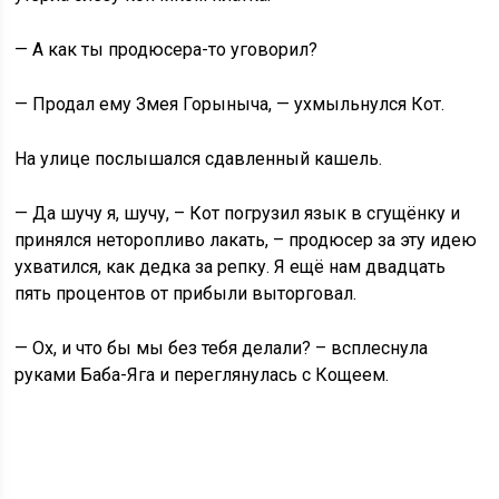
— А как ты продюсера-то уговорил?
— Продал ему Змея Горыныча, — ухмыльнулся Кот.
На улице послышался сдавленный кашель.
— Да шучу я, шучу, – Кот погрузил язык в сгущёнку и
принялся неторопливо лакать, – продюсер за эту идею
ухватился, как дедка за репку. Я ещё нам двадцать
пять процентов от прибыли выторговал.
— Ох, и что бы мы без тебя делали? – всплеснула
руками Баба-Яга и переглянулась с Кощеем.