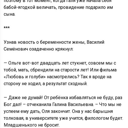
поэтому в тот момент, когда Галя уже начала себя
бабой-ягодкой величать, провидение подарило им
сына.
***
Узнав новость о беременности жены, Василий
Семёнович озадаченно крякнул:
— Ольге вот-вот двадцать лет стукнет, совсем мы с
тобой, мать, сбрендили на старости лет! Или фильма
«Любовь и голуби» насмотрелись? Так я вроде на
сторону не ходил, а результат сходный.
— Даже не думай! От ребёнка избавляться не буду, раз
Бог дал! – отчеканила Галина Васильевна. – Что мы не
успеем ему дать, Оля закончит. Она у нас барышня
толковая, в университете уже учится, филологом будет.
Младшенького не бросит.