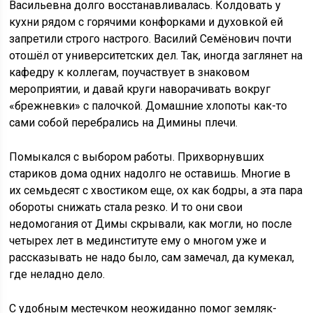
Васильевна долго восстанавливалась. Колдовать у
кухни рядом с горячими конфорками и духовкой ей
запретили строго настрого. Василий Семёнович почти
отошёл от университетских дел. Так, иногда заглянет на
кафедру к коллегам, поучаствует в знаковом
мероприятии, и давай круги наворачивать вокруг
«брежневки» с палочкой. Домашние хлопоты как-то
сами собой перебрались на Димины плечи.
Помыкался с выбором работы. Прихворнувших
стариков дома одних надолго не оставишь. Многие в
их семьдесят с хвостиком еще, ох как бодры, а эта пара
обороты снижать стала резко. И то они свои
недомогания от Димы скрывали, как могли, но после
четырех лет в мединституте ему о многом уже и
рассказывать не надо было, сам замечал, да кумекал,
где неладно дело.
С удобным местечком неожиданно помог земляк-