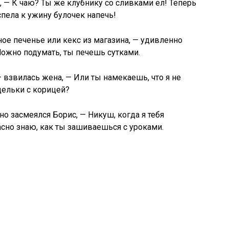
а, — К чаю? Ты же клубнику со сливками ел! Теперь
спела к ужину булочек напечь!
ное печенье или кекс из магазина, — удивленно
Можно подумать, ты печешь сутками.
 взвилась жена, — Или ты намекаешь, что я не
дельки с корицей?
о засмеялся Борис, — Никуш, когда я тебя
асно знаю, как ты зашиваешься с уроками.