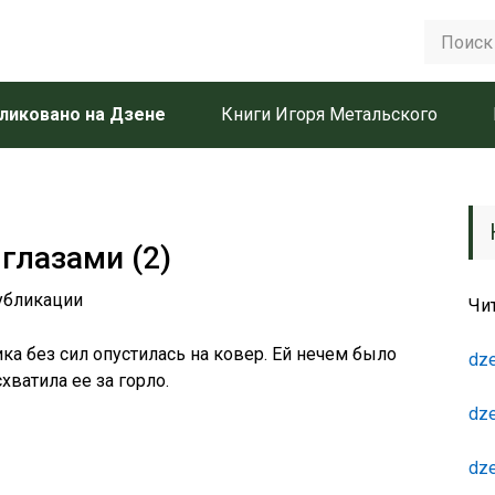
ликовано на Дзене
Книги Игоря Метальского
глазами (2)
убликации
Чи
ка без сил опустилась на ковер. Ей нечем было
dze
хватила ее за горло.
dze
dze