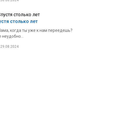
30.08.2024
устя столько лет
ама, когда ты уже к нам переедешь?
 неудобно...
29.08.2024