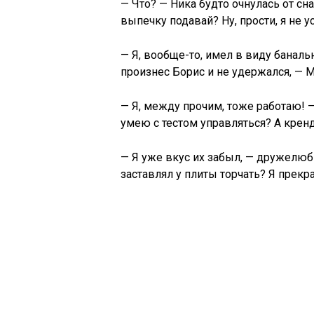
— Что? — Ника будто очнулась от сн
выпечку подавай? Ну, прости, я не у
— Я, вообще-то, имел в виду баналь
произнес Борис и не удержался, — 
— Я, между прочим, тоже работаю! —
умею с тестом управляться? А крен
— Я уже вкус их забыл, — дружелюбн
заставлял у плиты торчать? Я прекр