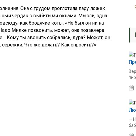
олнения. Она с трудом проглотила пару ложек
енный чердак с выбитыми окнами. Мысли, одна
овсюду, как бродячие коты. «Не был он ни на
 Надо Милке позвонить, может, она позавчера
е… Кому ты звонить собралась, дура? Может, он
 сережки. Что же делать? Как спросить?»
Пр
Вер
пир
Лю
— Н
баб