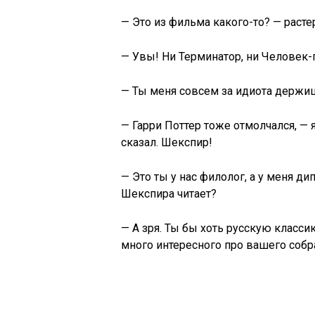
— Это из фильма какого-то? — расте
— Увы! Ни Терминатор, ни Человек-п
— Ты меня совсем за идиота держиш
— Гарри Поттер тоже отмолчался, — 
сказал. Шекспир!
— Это ты у нас филолог, а у меня д
Шекспира читает?
— А зря. Ты бы хоть русскую класси
много интересного про вашего собра