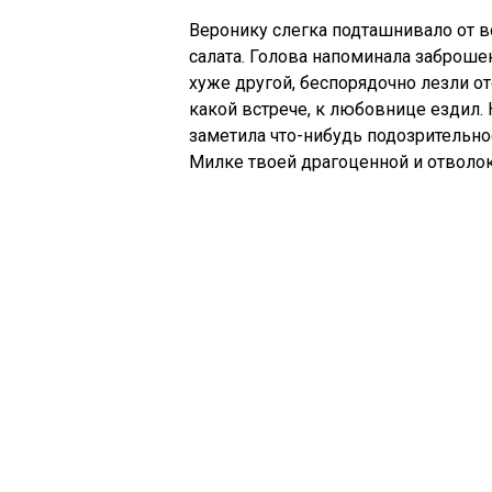
Веронику слегка подташнивало от в
салата. Голова напоминала заброш
хуже другой, беспорядочно лезли от
какой встрече, к любовнице ездил.
заметила что-нибудь подозрительно
Милке твоей драгоценной и отволок