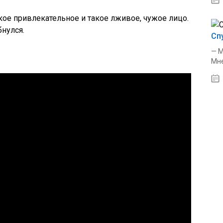
кое привлекательное и такое лживое, чужое лицо.
бнулся.
Сп
— М
Мне