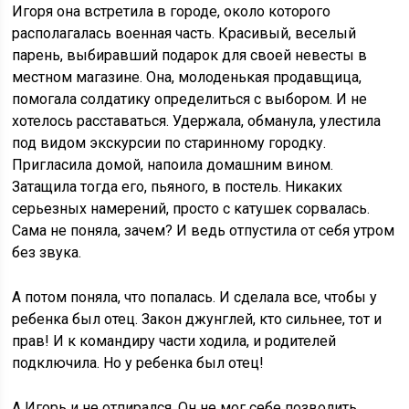
Игоря она встретила в городе, около которого
располагалась военная часть. Красивый, веселый
парень, выбиравший подарок для своей невесты в
местном магазине. Она, молоденькая продавщица,
помогала солдатику определиться с выбором. И не
хотелось расставаться. Удержала, обманула, улестила
под видом экскурсии по старинному городку.
Пригласила домой, напоила домашним вином.
Затащила тогда его, пьяного, в постель. Никаких
серьезных намерений, просто с катушек сорвалась.
Сама не поняла, зачем? И ведь отпустила от себя утром
без звука.
А потом поняла, что попалась. И сделала все, чтобы у
ребенка был отец. Закон джунглей, кто сильнее, тот и
прав! И к командиру части ходила, и родителей
подключила. Но у ребенка был отец!
А Игорь и не отпирался. Он не мог себе позволить,