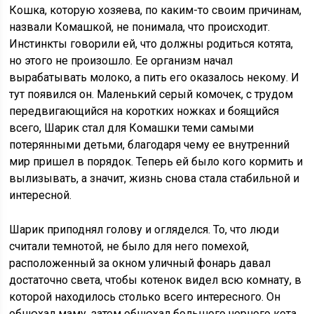
Кошка, которую хозяева, по каким-то своим причинам,
назвали Комашкой, не понимала, что происходит.
Инстинкты говорили ей, что должны родиться котята,
но этого не произошло. Ее организм начал
вырабатывать молоко, а пить его оказалось некому. И
тут появился он. Маленький серый комочек, с трудом
передвигающийся на коротких ножках и боящийся
всего, Шарик стал для Комашки теми самыми
потерянными детьми, благодаря чему ее внутренний
мир пришел в порядок. Теперь ей было кого кормить и
вылизывать, а значит, жизнь снова стала стабильной и
интересной.
Шарик приподнял голову и огляделся. То, что люди
считали темнотой, не было для него помехой,
расположенный за окном уличный фонарь давал
достаточно света, чтобы котенок видел всю комнату, в
которой находилось столько всего интересного. Он
обнюхал маму, затем обнюхал большого черного кота,