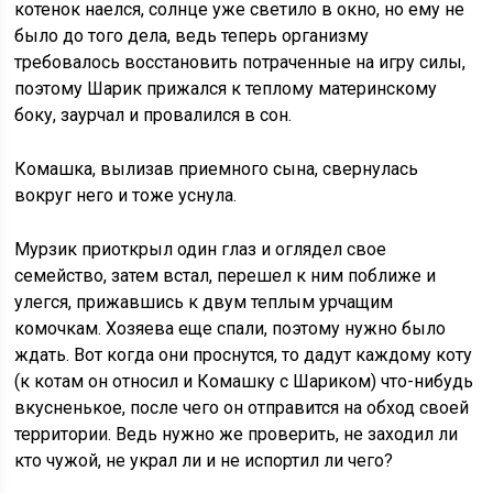
котенок наелся, солнце уже светило в окно, но ему не
было до того дела, ведь теперь организму
требовалось восстановить потраченные на игру силы,
поэтому Шарик прижался к теплому материнскому
боку, заурчал и провалился в сон.
Комашка, вылизав приемного сына, свернулась
вокруг него и тоже уснула.
Мурзик приоткрыл один глаз и оглядел свое
семейство, затем встал, перешел к ним поближе и
улегся, прижавшись к двум теплым урчащим
комочкам. Хозяева еще спали, поэтому нужно было
ждать. Вот когда они проснутся, то дадут каждому коту
(к котам он относил и Комашку с Шариком) что-нибудь
вкусненькое, после чего он отправится на обход своей
территории. Ведь нужно же проверить, не заходил ли
кто чужой, не украл ли и не испортил ли чего?