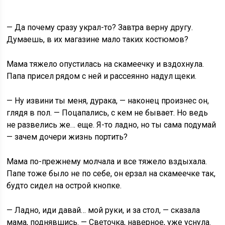
— Да почему сразу украл-то? Завтра верну другу.
Думаешь, в их магазине мало таких костюмов?
Мама тяжело опустилась на скамеечку и вздохнула.
Папа присел рядом с ней и рассеянно надул щеки.
— Ну извини ты меня, дурака, — наконец произнес он,
глядя в пол. — Поцапались, с кем не бывает. Но ведь
не развелись же… еще. Я-то ладно, но ты сама подумай
— зачем дочери жизнь портить?
Мама по-прежнему молчала и все тяжело вздыхала.
Папе тоже было не по себе, он ерзал на скамеечке так,
будто сидел на острой кнопке.
— Ладно, иди давай… мой руки, и за стол, — сказала
мама, поднявшись. — Светочка, наверное, уже уснула.