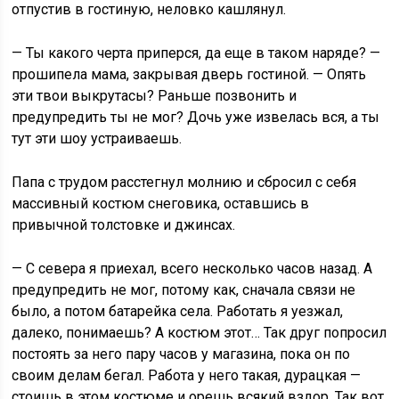
отпустив в гостиную, неловко кашлянул.
— Ты какого черта приперся, да еще в таком наряде? —
прошипела мама, закрывая дверь гостиной. — Опять
эти твои выкрутасы? Раньше позвонить и
предупредить ты не мог? Дочь уже извелась вся, а ты
тут эти шоу устраиваешь.
Папа с трудом расстегнул молнию и сбросил с себя
массивный костюм снеговика, оставшись в
привычной толстовке и джинсах.
— С севера я приехал, всего несколько часов назад. А
предупредить не мог, потому как, сначала связи не
было, а потом батарейка села. Работать я уезжал,
далеко, понимаешь? А костюм этот… Так друг попросил
постоять за него пару часов у магазина, пока он по
своим делам бегал. Работа у него такая, дурацкая —
стоишь в этом костюме и орешь всякий вздор. Так вот,