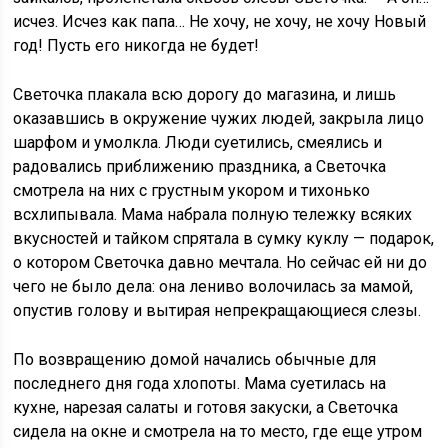
исчез. Исчез как папа… Не хочу, не хочу, не хочу Новый
год! Пусть его никогда не будет!
Светочка плакала всю дорогу до магазина, и лишь
оказавшись в окружение чужих людей, закрыла лицо
шарфом и умолкла. Люди суетились, смеялись и
радовались приближению праздника, а Светочка
смотрела на них с грустным укором и тихонько
всхлипывала. Мама набрала полную тележку всяких
вкусностей и тайком спрятала в сумку куклу — подарок,
о котором Светочка давно мечтала. Но сейчас ей ни до
чего не было дела: она лениво волочилась за мамой,
опустив голову и вытирая непрекращающиеся слезы.
По возвращению домой начались обычные для
последнего дня года хлопоты. Мама суетилась на
кухне, нарезая салаты и готовя закуски, а Светочка
сидела на окне и смотрела на то место, где еще утром