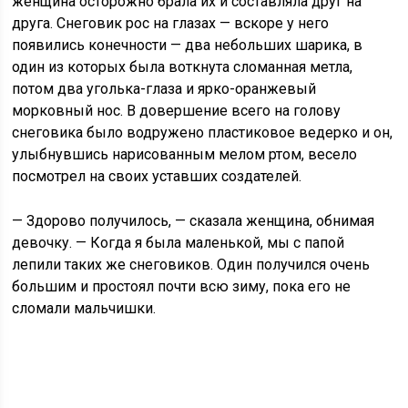
женщина осторожно брала их и составляла друг на
друга. Снеговик рос на глазах — вскоре у него
появились конечности — два небольших шарика, в
один из которых была воткнута сломанная метла,
потом два уголька-глаза и ярко-оранжевый
морковный нос. В довершение всего на голову
снеговика было водружено пластиковое ведерко и он,
улыбнувшись нарисованным мелом ртом, весело
посмотрел на своих уставших создателей.
— Здорово получилось, — сказала женщина, обнимая
девочку. — Когда я была маленькой, мы с папой
лепили таких же снеговиков. Один получился очень
большим и простоял почти всю зиму, пока его не
сломали мальчишки.