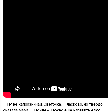
— Ну не капризничай, Светочка, — ласково, но твердо
сказала мама. — Пойдем. Нужно еще нарядить елку,