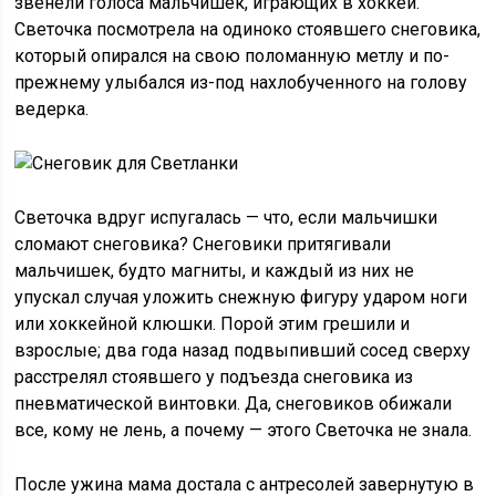
звенели голоса мальчишек, играющих в хоккей.
Светочка посмотрела на одиноко стоявшего снеговика,
который опирался на свою поломанную метлу и по-
прежнему улыбался из-под нахлобученного на голову
ведерка.
Светочка вдруг испугалась — что, если мальчишки
сломают снеговика? Снеговики притягивали
мальчишек, будто магниты, и каждый из них не
упускал случая уложить снежную фигуру ударом ноги
или хоккейной клюшки. Порой этим грешили и
взрослые; два года назад подвыпивший сосед сверху
расстрелял стоявшего у подъезда снеговика из
пневматической винтовки. Да, снеговиков обижали
все, кому не лень, а почему — этого Светочка не знала.
После ужина мама достала с антресолей завернутую в