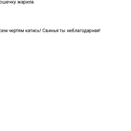
тошечку жарила.
всем чертям катись! Свинья ты неблагодарная!