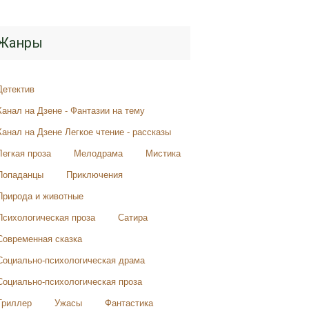
Жанры
Детектив
Канал на Дзене - Фантазии на тему
Канал на Дзене Легкое чтение - рассказы
Легкая проза
Мелодрама
Мистика
Попаданцы
Приключения
Природа и животные
Психологическая проза
Сатира
Современная сказка
Социально-психологическая драма
Социально-психологическая проза
Триллер
Ужасы
Фантастика