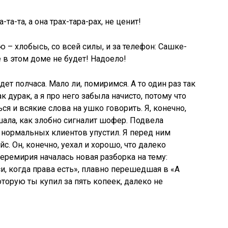
-та-та, а она трах-тара-рах, не ценит!
ю – хлобысь, со всей силы, и за телефон: Сашке-
 в этом доме не будет! Надоело!
дет полчаса. Мало ли, помиримся. А то один раз так
к дурак, а я про него забыла начисто, потому что
ся и всякие слова на ушко говорить. Я, конечно,
шала, как злобно сигналит шофер. Подвела
т нормальных клиентов упустил. Я перед ним
йс. Он, конечно, уехал и хорошо, что далеко
перемирия началась новая разборка на тему:
и, когда права есть», плавно перешедшая в «А
оторую ты купил за пять копеек, далеко не