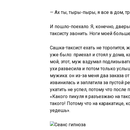
— Ах ты, тыры-пыры, я все в дом, тра
И пошло-поехало. Я, конечно, дверь
таксисту звонить. Ноги моей больше
Сашка-таксист ехать не торопится, ж
уже было: приехал и стоял у дома, ка
мой, этот, муж вздумал подлизывать
ухи развесила и потом только услы
мужика: он из-за меня два заказа о
извинилась и заплатила за пустой ре
укатить не успел, потому что после 
«Какого пикуля я разъезжаю на такс
такого! Потому что на каракатице, к
уедешь».