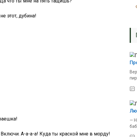
Да что ты мне на пять тащишь?
не этот, дубина!
Пр
Вер
пир
Лю
краешка!
— Н
баб
Включи. А-а-а-а! Куда ты краской мне в морду!