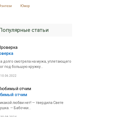
Фэнтези
Юмор
Популярные статьи
оверка
а долго смотрела на мужа, уплетающего
ог под большую кружку...
10.06.2022
бимый отчим
икакой любви нет! — твердила Свете
ушка. — Бабочки...