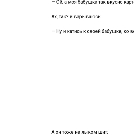
— Ой, а моя бабушка так вкусно кар
Ах, так? Я взрываюсь:
— Ну и катись к своей бабушке, ко 
А он тоже не лыком шит: