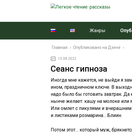
Жанры
Опуб
Главная
›
Опубликовано на Дзене
›
15.08.2022
Сеанс гипноза
Иногда мне кажется, не выйди я за
ином, праздничном ключе. В выходн
надо было бы готовить завтрак. Да 
нынче желает: кашу на молоке или 
Или омлет с пикулями и вчерашним
и листиками розмарина… Блиин.
Потом этот… который муж, брякнетс