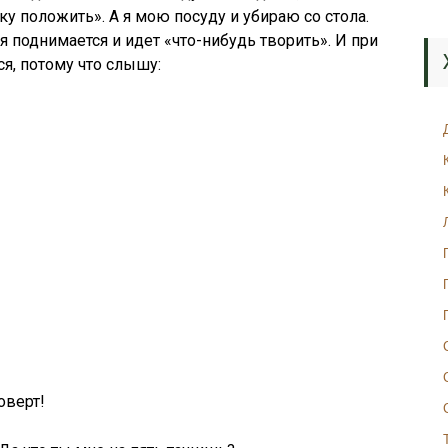
у положить». А я мою посуду и убираю со стола.
я поднимается и идет «что-нибудь творить». И при
ся, потому что слышу:
оверт!