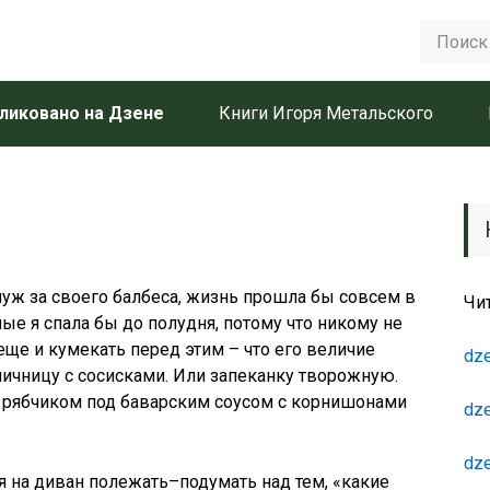
ликовано на Дзене
Книги Игоря Метальского
муж за своего балбеса, жизнь прошла бы совсем в
Чи
ые я спала бы до полудня, потому что никому не
еще и кумекать перед этим – что его величие
dze
яичницу с сосисками. Или запеканку творожную.
 рябчиком под баварским соусом с корнишонами
dze
dze
я на диван полежать–подумать над тем, «какие