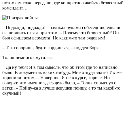
потомкам тоже передали, где конкретно какой-то безвестный
комендант…
– Подожди, подожди! – замахал руками собеседник, едва не
свалившись с вяза при этом. – Почему это безвестный? Он
был офицером вермахта! Не каким-то там рядовым!
– Так говоришь, будто гордишься, – поддел Боря.
Толик немного смутился.
– Да ну тебя! Я в том смысле, что об этом где-то написано
было. В документах каких-нибудь. Мне откуда знать? Их же
хоронили потом… Наверное. Я не в курсе, короче. Но
говорят, что именно здесь дело было, – Толик спрыгнул с
ветки, – Пойду-ка я лучше девушек поищу, а то ты какой-то
скучный!