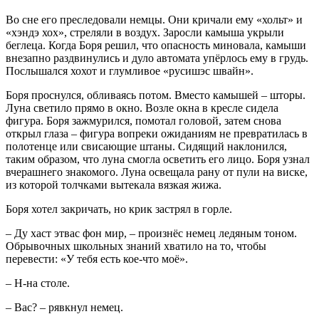
Во сне его преследовали немцы. Они кричали ему «хольт» и
«хэндэ хох», стреляли в воздух. Заросли камыша укрыли
беглеца. Когда Боря решил, что опасность миновала, камыши
внезапно раздвинулись и дуло автомата упёрлось ему в грудь.
Послышался хохот и глумливое «русишэс швайн».
Боря проснулся, обливаясь потом. Вместо камышей – шторы.
Луна светило прямо в окно. Возле окна в кресле сидела
фигура. Боря зажмурился, помотал головой, затем снова
открыл глаза – фигура вопреки ожиданиям не превратилась в
полотенце или свисающие штаны. Сидящий наклонился,
таким образом, что луна смогла осветить его лицо. Боря узнал
вчерашнего знакомого. Луна освещала рану от пули на виске,
из которой толчками вытекала вязкая жижа.
Боря хотел закричать, но крик застрял в горле.
– Ду хаст этвас фон мир, – произнёс немец ледяным тоном.
Обрывочных школьных знаний хватило на то, чтобы
перевести: «У тебя есть кое-что моё».
– Н-на столе.
– Вас? – рявкнул немец.