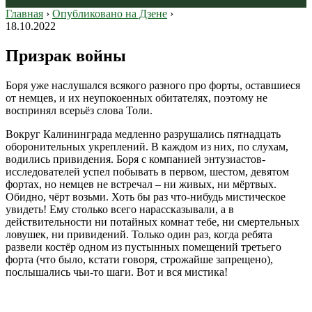
Главная
›
Опубликовано на Дзене
›
18.10.2022
Призрак войны
Боря уже наслушался всякого разного про форты, оставшиеся
от немцев, и их неупокоенных обитателях, поэтому не
воспринял всерьёз слова Толи.
Вокруг Калининграда медленно разрушались пятнадцать
оборонительных укреплений. В каждом из них, по слухам,
водились привидения. Боря с компанией энтузиастов-
исследователей успел побывать в первом, шестом, девятом
фортах, но немцев не встречал – ни живых, ни мёртвых.
Обидно, чёрт возьми. Хоть бы раз что-нибудь мистическое
увидеть! Ему столько всего нарассказывали, а в
действительности ни потайных комнат тебе, ни смертельных
ловушек, ни привидений. Только один раз, когда ребята
развели костёр одном из пустынных помещений третьего
форта (что было, кстати говоря, строжайше запрещено),
послышались чьи-то шаги. Вот и вся мистика!