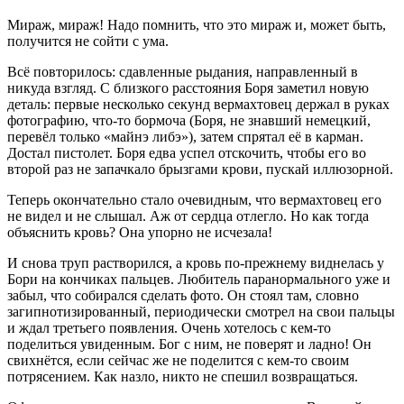
Мираж, мираж! Надо помнить, что это мираж и, может быть,
получится не сойти с ума.
Всё повторилось: сдавленные рыдания, направленный в
никуда взгляд. С близкого расстояния Боря заметил новую
деталь: первые несколько секунд вермахтовец держал в руках
фотографию, что-то бормоча (Боря, не знавший немецкий,
перевёл только «майнэ либэ»), затем спрятал её в карман.
Достал пистолет. Боря едва успел отскочить, чтобы его во
второй раз не запачкало брызгами крови, пускай иллюзорной.
Теперь окончательно стало очевидным, что вермахтовец его
не видел и не слышал. Аж от сердца отлегло. Но как тогда
объяснить кровь? Она упорно не исчезала!
И снова труп растворился, а кровь по-прежнему виднелась у
Бори на кончиках пальцев. Любитель паранормального уже и
забыл, что собирался сделать фото. Он стоял там, словно
загипнотизированный, периодически смотрел на свои пальцы
и ждал третьего появления. Очень хотелось с кем-то
поделиться увиденным. Бог с ним, не поверят и ладно! Он
свихнётся, если сейчас же не поделится с кем-то своим
потрясением. Как назло, никто не спешил возвращаться.