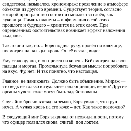
свидетелем, называлось хрономираж: проявление в атмосфере
объектов из другого времени. Существует теория, согласно
которой пространство состоит из множества слоёв, как
луковица. Память планеты – информация о событиях
прошлого и будущего – хранится на этих слоях. При
определённых обстоятельствах возникает эффект наложения
«кадров».
Так-то оно так, но… Боря поднял руку, провёл по ключице,
посмотрел на пальцы: кровь. Он её осязал, видел.
Ему стало дурно, и он присел на корень. Всё смотрел на свои
пальцы и моргал. Промелькнула безумная мысль: попробовать
на вкус. Фу, нет! И так понятно, что настоящая.
Главное, не паниковать. Должно быть объяснение. Мираж —
это ведь не только визуальные галлюцинации, верно? Другие
органы чувств тоже могут быть задействованы.
Случайно бросив взгляд на землю, Боря увидел, что труп
исчез. А чужая кровь на его коже – нет. Как такое возможно?
В следующий миг Боря закричал от неожиданности, потому
что офицер появился снова, считай, под локтем.