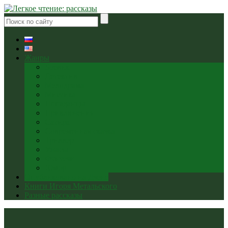
Жанры
Боевик
Детектив
Мелодрама
Мистика
Попаданцы
Приключения
Сатира
Современная сказка
Триллер
Ужасы
Фэнтези
Юмор
Опубликовано на Дзене
Книги Игоря Метальского
Разные рассказы