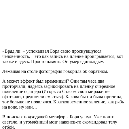
«Вряд ли, – успокаивал Боря свою проснувшуюся
человечность, – это как запись на плёнке проигрывается, вот
также и здесь. Просто память. Он умер единожды».
Лежащая на столе фотография говорила об обратном.
А может эффект был временный? Они там часа два
проторчали, надеясь зафиксировать на плёнку очередное
появление офицера (Игорь со Стасом свои миражи не
сфоткали, предпочли смыться). Какова бы ни была причина,
тот больше не появлялся. Кратковременное явление, как рябь
на воде, ну или…
В поисках подходящей метафоры Боря уснул. Уже почти
светало, и утомлённый мозг наконец-то скомандовал телу
отбой.