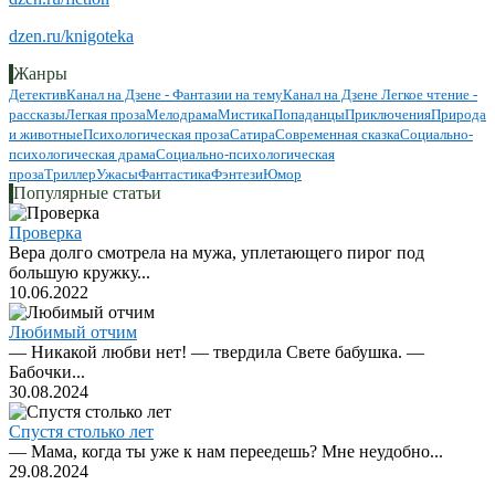
dzen.ru/knigoteka
Жанры
Детектив
Канал на Дзене - Фантазии на тему
Канал на Дзене Легкое чтение -
рассказы
Легкая проза
Мелодрама
Мистика
Попаданцы
Приключения
Природа
и животные
Психологическая проза
Сатира
Современная сказка
Социально-
психологическая драма
Социально-психологическая
проза
Триллер
Ужасы
Фантастика
Фэнтези
Юмор
Популярные статьи
Проверка
Вера долго смотрела на мужа, уплетающего пирог под
большую кружку...
10.06.2022
Любимый отчим
— Никакой любви нет! — твердила Свете бабушка. —
Бабочки...
30.08.2024
Спустя столько лет
— Мама, когда ты уже к нам переедешь? Мне неудобно...
29.08.2024