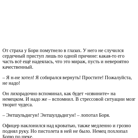
От страха у Бори помутнело в глазах. У него не случился
сердечный приступ лишь по одной причине: какая-то его
часть всё ещё надеялась, что это мираж, пусть и невероятно
качественный.
– Я н-не хотел! Я собирался вернуть! Простите! Пожалуйста,
не надо!
Он лихорадочно вспоминал, как будет «извините» на
немецком. И надо же – вспомнил. В стрессовой ситуации мозг
творит чудеса.
– Энтшульдигун! Энтшулдьдигун! – лопотал Боря.
Офицер наклонился над кроватью, также медленно и грозно
поднял руку. Но пистолета в ней не было. Немец похлопал
Борю по щеке.