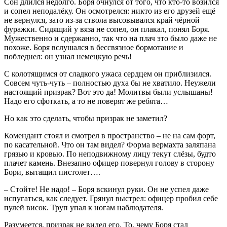
Сон длился недолго. Боря очнулся от того, что кто-то возился
и сопел неподалёку. Он осмотрелся: никто из его друзей ещё
не вернулся, зато из-за ствола высовывался край чёрной
фуражки. Сидящий у вяза не сопел, он плакал, понял Боря.
Мужественно и сдержанно, так что на плач это было даже не
похоже. Боря вслушался в бессвязное бормотание и
побледнел: он узнал немецкую речь!
С колотящимся от сладкого ужаса сердцем он приблизился.
Совсем чуть-чуть – полностью духа бы не хватило. Неужели
настоящий призрак? Вот это да! Молитвы были услышаны!
Надо его сфоткать, а то не поверят же ребята…
Но как это сделать, чтобы призрак не заметил?
Комендант стоял и смотрел в пространство – не на сам форт,
по касательной. Что он там видел? Форма вермахта заляпана
грязью и кровью. По неподвижному лицу текут слёзы, будто
плачет камень. Внезапно офицер повернул голову в сторону
Бори, вытащил пистолет….
– Стойте! Не надо! – Боря вскинул руки. Он не успел даже
испугаться, как следует. Грянул выстрел: офицер пробил себе
пулей висок. Труп упал к ногам наблюдателя.
Разумеется, призрак не видел его. То, чему Боря стал