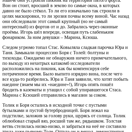
Нынче они устроили пикник на территории пятого форта.
Вон он стоит, вросший в землю по самые окна, в которых
давно не было стёкол. То ли его изначально так строили в
целях маскировки, то ли эрозия почвы всему виной. Час назад
они обследовали этот самый крупный (но не самый
интересный) из фортов от и до. Забрались через оконные
проёмы. Игорь шёл впереди, освещая путь слабеньким
фонариком. За ним девушки – Марина, Ксюша.
Следом угрюмо топал Стас. Ковыляла сладкая парочка Юра и
Таня. Замыкали процессию Боря с Толей: болтуны и
тихоходы. Ожидаемо не обнаружив ничего примечательного,
по выходу из нехитрых катакомб исследователи
расположились на пикник, как бы компенсируя себе
потраченное время. Было выпито изрядно вина, после чего
все куда-то разбрелись. Юра и Таня заявили, что хотят побыть
наедине (знаем мы их «наедине»!), Игорь опять пошёл
бродить в казематы и утащил с собой упиравшегося Стаса.
Марина с Ксюшей отправились в магазин за соком.
Толик и Боря остались в исходной точке с пустыми
бутылками и пустой бутербродницей. Боря лежал на
подстилке, заложив за голову руки, щурясь от солнца. Толик
облюбовал старый вяз, росший там же, рядышком. Толстая
ветвь стелилась низко-низко, и забраться на неё не составило
труда даже пьяному Толе. Оттуда он и вещал, демонстрируя