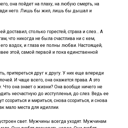
его, она пойдет на плаху, на любую смерть, на
ради него. Лишь бы жил, лишь бы дышал и
й доставил, столько горестей, страха и слез… А
ам, что никогда не была счастлива ни с кем,
 его вздох, и глаза ее полны любви. Настоящей,
ивее этой, самой первой и пока единственной
, притереться друг к другу. У них еще впереди
очей. И чаще всего, она окажется права. А это
 Что она знает о жизни? Она вообще ничего не
одить несчастную до исступленья, до слез. Ведь ее
ут ссориться и мириться, снова ссориться, и снова
ак мало места для идиллии.
к устроен свет. Мужчины всегда уходят. Мужчинам