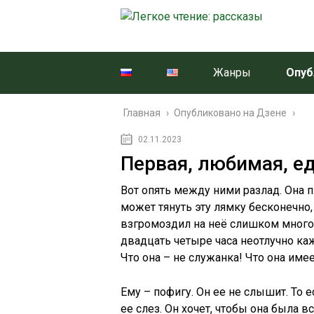
Жанры
Опуб
Главная
›
Опубликовано на Дзене
›
02.11.2023
Первая, любимая, е
Вот опять между ними разлад. Она пла
может тянуть эту лямку бесконечно,
взгромоздил на неё слишком много 
двадцать четыре часа неотлучно каж
Что она – не служанка! Что она им
Ему – пофигу. Он ее не слышит. То 
ее слез. Он хочет, чтобы она была в