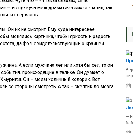
слезы. Чуть что – «я такая слабая», «я не
дна» — и еще куча мелодраматических стенаний, так
ыльных сериалов.
лы. Он их не смотрит. Ему куда интереснее
обы менялись картинка, чтобы яркость и радость
простота, да фол, свидетельствующий о крайней
Пр
ужчина. А если мужчина лег или хотя бы сел, то он
Вер
 события, происходящие в телике. Он думает о
пир
Хмурится. Он – меланхоличный холерик. Вот
если со стороны смотреть. А так – скептик до мозга
Лю
— Н
баб