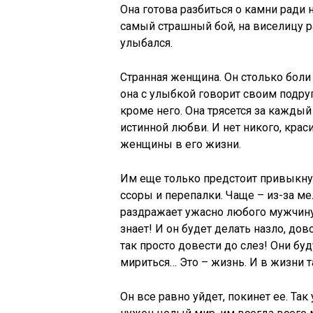
Она готова разбиться о камни ради н
самый страшный бой, на виселицу 
улыбался.
Странная женщина. Он столько боли е
она с улыбкой говорит своим подруг
кроме него. Она трясется за каждый
истинной любви. И нет никого, крас
женщины в его жизни.
Им еще только предстоит привыкнуть
ссоры и перепалки. Чаще – из-за мел
раздражает ужасно любого мужчину.
знает! И он будет делать назло, дов
так просто довести до слез! Они буд
мириться… Это – жизнь. И в жизни т
Он все равно уйдет, покинет ее. Та