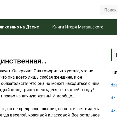
ликовано на Дзене
Книги Игоря Метальского
динственная…
чет. Он кричит. Она говорит, что устала, что не
Чи
 что она всего лишь слабая женщина, и он
обязательств! Что она не может находиться с ним
dze
дый день, триста шестьдесят пять дней в году!
еет право на личную жизнь! И вообще…
dze
есть, он ее прекрасно слышит, но не желает видеть
dze
сегда веселой, красивой и ласковой. Все остальное