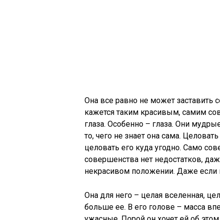
Она все равно не может заставить с
кажется таким красивым, самим сов
глаза. Особенно – глаза. Они мудрые
то, чего не знает она сама. Целоват
целовать его куда угодно. Само со
совершенства нет недостатков, даж
некрасивом положении. Даже если в
Она для него – целая вселенная, це
больше ее. В его голове – масса вп
ужасные. Порой он хочет ей об этом 