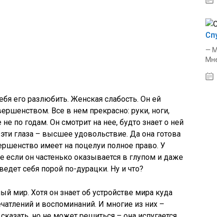
Сп
— М
Мне
ебя его разлюбить. Женская слабость. Он ей
ершенством. Все в нем прекрасно: руки, ноги,
 не по годам. Он смотрит на нее, будто знает о ней
ь эти глаза – высшее удовольствие. Да она готова
вершенство имеет на поцелуи полное право. У
е если он частенько оказывается в глупом и даже
едет себя порой по-дурацки. Ну и что?
лый мир. Хотя он знает об устройстве мира куда
ечатлений и воспоминаний. И многие из них –
сказать, но не может решиться – она испугается,