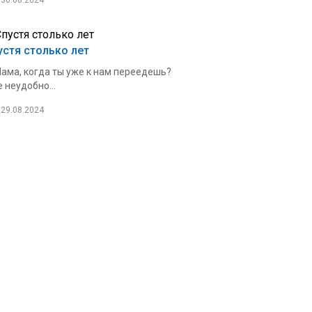
30.08.2024
устя столько лет
ама, когда ты уже к нам переедешь?
 неудобно...
29.08.2024