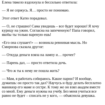
Елена тяжело вздохнула и бессильно ответила:
— Я не сержусь. Я… просто не понимаю.
Этот ответ Катю порадовал.
— О, не страшно! Сама увидишь – все будет хорошо! Я хочу
курицу на ужин. Согласна на запеченную? Папа говорил,
якобы ты только вареную ешь!
«Его она слушает!» — возникла ревнивая мысль. Но
Смирнова сказала другое:
— Откуда деньги взяла на лампу и… прочее?
— Парень дал, — просто ответила дочь.
— Что ж ты к нему не пошла жить?
— Мам, я работать собираюсь. Какие парни? И вообще,
думаешь: он просто так дал? Научусь и буду делать бесплатно
маникюр его маме и сестре. К тому же он взял академ вместе
со мной. Ему деньги нужны на учебу. Без меня учиться все
равно не будет – списать не у кого, — объяснила девушка.