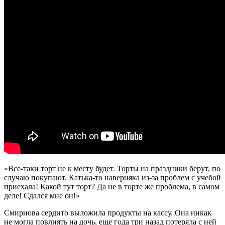
«Все-таки торт не к месту будет. Торты на праздники берут, по
случаю покупают. Катька-то наверняка из-за проблем с учебой
приехала! Какой тут торт? Да не в торте же проблема, в самом
деле! Сдался мне он!»
Смирнова сердито выложила продукты на кассу. Она никак
не могла повлиять на дочь, еще года три назад потеряла с ней