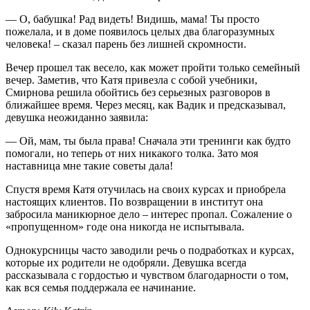
— О, бабушка! Рад видеть! Видишь, мама! Ты просто
пожелала, и в доме появилось целых два благоразумных
человека! – сказал парень без лишней скромности.
Вечер прошел так весело, как может пройти только семейный
вечер. Заметив, что Катя привезла с собой учебники,
Смирнова решила обойтись без серьезных разговоров в
ближайшее время. Через месяц, как Вадик и предсказывал,
девушка неожиданно заявила:
— Ой, мам, ты была права! Сначала эти тренинги как будто
помогали, но теперь от них никакого толка. Зато моя
наставница мне такие советы дала!
Спустя время Катя отучилась на своих курсах и приобрела
настоящих клиентов. По возвращении в институт она
забросила маникюрное дело – интерес пропал. Сожаление о
«пропущенном» годе она никогда не испытывала.
Однокурсницы часто заводили речь о подработках и курсах,
которые их родители не одобряли. Девушка всегда
рассказывала с гордостью и чувством благодарности о том,
как вся семья поддержала ее начинание.