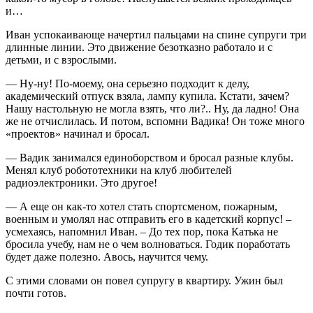
и…
Иван успокаивающе начертил пальцами на спине супруги три
длинные линии. Это движение безотказно работало и с
детьми, и с взрослыми.
— Ну-ну! По-моему, она серьезно подходит к делу,
академический отпуск взяла, лампу купила. Кстати, зачем?
Нашу настольную не могла взять, что ли?.. Ну, да ладно! Она
же не отчислилась. И потом, вспомни Вадика! Он тоже много
«проектов» начинал и бросал.
— Вадик занимался единоборством и бросал разные клубы.
Менял клуб робототехники на клуб любителей
радиоэлектроники. Это другое!
— А еще он как-то хотел стать спортсменом, пожарным,
военным и умолял нас отправить его в кадетский корпус! –
усмехаясь, напомнил Иван. – До тех пор, пока Катька не
бросила учебу, нам не о чем волноваться. Годик поработать
будет даже полезно. Авось, научится чему.
С этими словами он повел супругу в квартиру. Ужин был
почти готов.