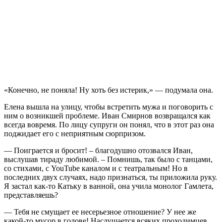
«Конечно, не поняла! Ну хоть без истерик,» — подумала она.
Елена вышла на улицу, чтобы встретить мужа и поговорить с
ним о возникшей проблеме. Иван Смирнов возвращался как
всегда вовремя. По лицу супруги он понял, что в этот раз она
поджидает его с неприятным сюрпризом.
— Поиграется и бросит! – благодушно отозвался Иван,
выслушав тираду любимой. – Помнишь, так было с танцами,
со стихами, с YouTube каналом и с театральным! Но в
последних двух случаях, надо признаться, ты приложила руку.
Я застал как-то Катьку в ванной, она учила монолог Гамлета,
представляешь?
— Тебя не смущает ее несерьезное отношение? У нее же
какой-то мусор в голове! Наслушается всяких проходимцев