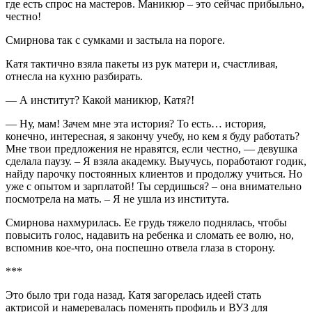
где есть спрос на мастеров. Маникюр – это сейчас прибыльно,
честно!
Смирнова так с сумками и застыла на пороге.
Катя тактично взяла пакеты из рук матери и, счастливая,
отнесла на кухню разбирать.
— А институт? Какой маникюр, Катя?!
— Ну, мам! Зачем мне эта история? То есть… история,
конечно, интересная, я закончу учебу, но кем я буду работать?
Мне твои предложения не нравятся, если честно, — девушка
сделала паузу. – Я взяла академку. Выучусь, поработают годик,
найду парочку постоянных клиентов и продолжу учиться. Но
уже с опытом и зарплатой! Ты сердишься? – она внимательно
посмотрела на мать. – Я не ушла из института.
Смирнова нахмурилась. Ее грудь тяжело поднялась, чтобы
повысить голос, надавить на ребенка и сломать ее волю, но,
вспомнив кое-что, она поспешно отвела глаза в сторону.
***
Это было три года назад. Катя загорелась идеей стать
актрисой и намеревалась поменять профиль и ВУЗ для