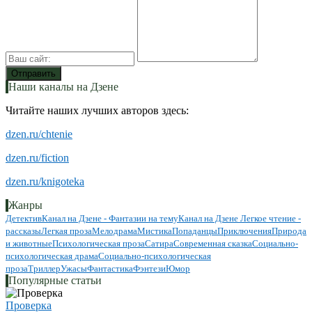
Наши каналы на Дзене
Читайте наших лучших авторов здесь:
dzen.ru/chtenie
dzen.ru/fiction
dzen.ru/knigoteka
Жанры
Детектив
Канал на Дзене - Фантазии на тему
Канал на Дзене Легкое чтение -
рассказы
Легкая проза
Мелодрама
Мистика
Попаданцы
Приключения
Природа
и животные
Психологическая проза
Сатира
Современная сказка
Социально-
психологическая драма
Социально-психологическая
проза
Триллер
Ужасы
Фантастика
Фэнтези
Юмор
Популярные статьи
Проверка