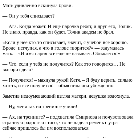
Мать удивленно вскинула брови.
— Он у тебя списывает?
— Ага. Когда может. И еще парочка ребят, и друг его, Толик.
Не знаю, правда, как он будет. Толик академ не брал.
«Если у нее кто-то списывает, значит, с учебой все хорошо.
Вроде, неглупая, а что в голове творится?» — задумалась
мать. – «И имя парня все еще не называет. Обижается!»
— Что, если у тебя не получится? Как это говорится… Не
выгорит дело?
— Получится! – махнула рукой Катя. – Я буду верить, сильно
хотеть, и все получится! – объяснила она убежденно.
Заметив недоумевающий взгляд матери, девушка вздохнула.
— Ну, меня так на тренинге учили!
— Ах, на тренинге? – подхватила Смирнова и почувствовала
странную радость от того, что не надела ремень с утра –
сейчас пришлось бы им воспользоваться.