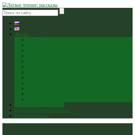
Жанры
Боевик
Детектив
Мелодрама
Мистика
Попаданцы
Приключения
Сатира
Современная сказка
Триллер
Ужасы
Фэнтези
Юмор
Опубликовано на Дзене
Книги Игоря Метальского
Разные рассказы