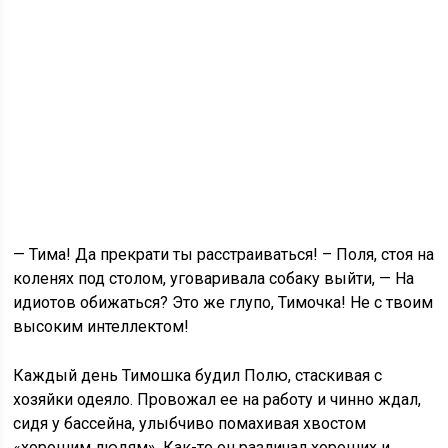
— Тима! Да прекрати ты расстраиваться! – Поля, стоя на
коленях под столом, уговаривала собаку выйти, — На
идиотов обижаться? Это же глупо, Тимочка! Не с твоим
высоким интеллектом!
Каждый день Тимошка будил Полю, стаскивая с
хозяйки одеяло. Провожал ее на работу и чинно ждал,
сидя у бассейна, улыбчиво помахивая хвостом
«хорошим людям». Как-то он различал хороших и