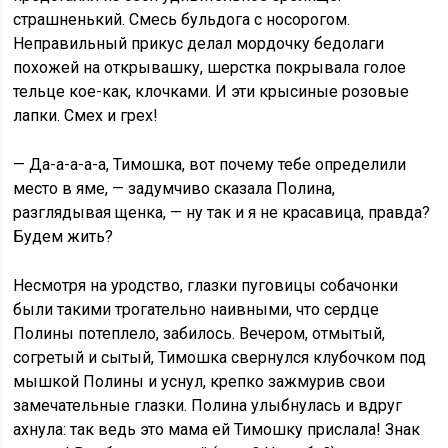
страшненький. Смесь бульдога с носорогом.
Неправильный прикус делал мордочку бедолаги
похожей на открывашку, шерстка покрывала голое
тельце кое-как, клочками. И эти крысиные розовые
лапки. Смех и грех!
— Да-а-а-а-а, Тимошка, вот почему тебе определили
место в яме, — задумчиво сказала Полина,
разглядывая щенка, — ну так и я не красавица, правда?
Будем жить?
Несмотря на уродство, глазки пуговицы собачонки
были такими трогательно наивными, что сердце
Полины потеплело, забилось. Вечером, отмытый,
согретый и сытый, Тимошка свернулся клубочком под
мышкой Полины и уснул, крепко зажмурив свои
замечательные глазки. Полина улыбнулась и вдруг
ахнула: так ведь это мама ей Тимошку прислала! Знак