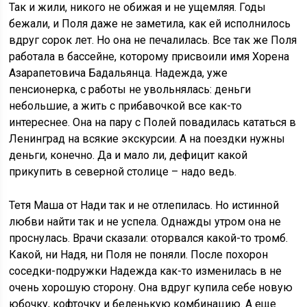
Так и жили, никого не обижая и не ущемляя. Годы
бежали, и Поля даже не заметила, как ей исполнилось
вдруг сорок лет. Но она не печалилась. Все так же Поля
работала в бассейне, которому присвоили имя Хорена
Азарапетовича Бадальянца. Надежда, уже
пенсионерка, с работы не увольнялась: деньги
небольшие, а жить с прибавочкой все как-то
интереснее. Она на пару с Полей повадилась кататься в
Ленинград на всякие экскурсии. А на поездки нужны
деньги, конечно. Да и мало ли, дефицит какой
прикупить в северной столице – надо ведь.
Тетя Маша от Нади так и не отлепилась. Но истинной
любви найти так и не успела. Однажды утром она не
проснулась. Врачи сказали: оторвался какой-то тромб.
Какой, ни Надя, ни Поля не поняли. После похорон
соседки-подружки Надежда как-то изменилась в не
очень хорошую сторону. Она вдруг купила себе новую
юбочку, кофточку и беленькую комбинацию. А еще