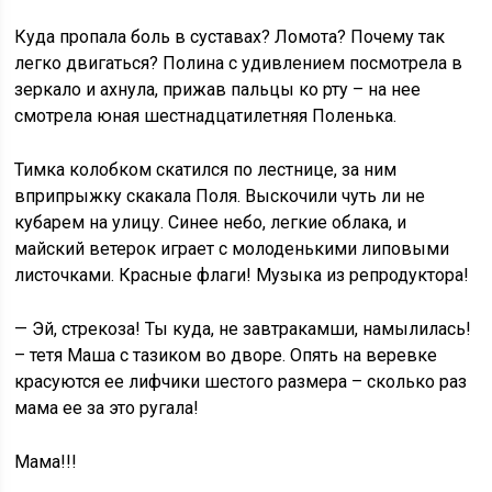
Куда пропала боль в суставах? Ломота? Почему так
легко двигаться? Полина с удивлением посмотрела в
зеркало и ахнула, прижав пальцы ко рту – на нее
смотрела юная шестнадцатилетняя Поленька.
Тимка колобком скатился по лестнице, за ним
вприпрыжку скакала Поля. Выскочили чуть ли не
кубарем на улицу. Синее небо, легкие облака, и
майский ветерок играет с молоденькими липовыми
листочками. Красные флаги! Музыка из репродуктора!
— Эй, стрекоза! Ты куда, не завтракамши, намылилась!
– тетя Маша с тазиком во дворе. Опять на веревке
красуются ее лифчики шестого размера – сколько раз
мама ее за это ругала!
Мама!!!