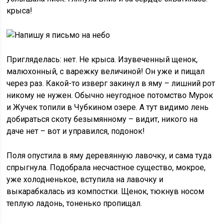
крыса!
Пригляделась: нет. Не крыса. Изувеченный щенок,
малюхонный, с варежку величиной! Он уже и пищал
через раз. Какой-то изверг закинул в яму – лишний рот
никому не нужен. Обычно неугодное потомство Мурок
и Жучек топили в Чубкином озере. А тут видимо лень
добираться скоту безымянному – видит, никого на
даче нет – вот и управился, подонок!
Поля опустила в яму деревянную лавочку, и сама туда
спрыгнула. Подобрала несчастное существо, мокрое,
уже холодненькое, вступила на лавочку и
выкарабкалась из компостки. Щенок, тюкнув носом
теплую ладонь, тоненько пропищал.