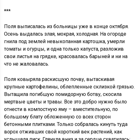
***
Поля выписалась из больницы уже в конце октября.
Осень выдалась злая, мокрая, холодная. На огороде
гнила под землей невыкопанная картошка, умерли
томаты и огурцы, и одна только капуста, разложив
свои листья на грядке, красовалась барыней и ни на
что не жаловалась.
Поля ковыряла раскисшую почву, вытаскивая
крупные картофелины, облепленные склизкой грязью.
Вытащила погибшую помидорную ботву, скосила
мертвые цветы и травы. Все это добро нужно было
отнести в компостную яму – вместительную, по
большому блату обложенную со всех сторон
бетонными плитками. Только собралась кинуть туда
ворох отживших свой короткий век растений, как
услышала писк. Глянула вниз и за сердце схватилась: