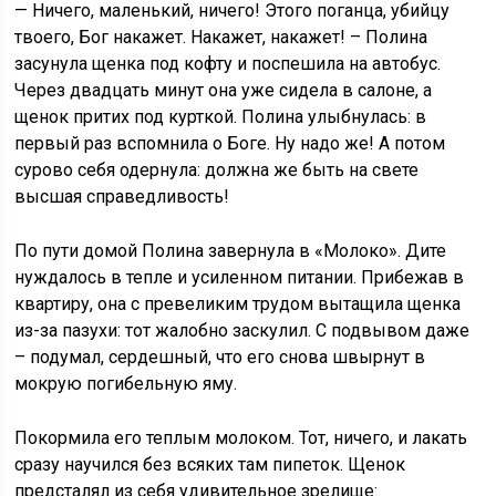
— Ничего, маленький, ничего! Этого поганца, убийцу
твоего, Бог накажет. Накажет, накажет! – Полина
засунула щенка под кофту и поспешила на автобус.
Через двадцать минут она уже сидела в салоне, а
щенок притих под курткой. Полина улыбнулась: в
первый раз вспомнила о Боге. Ну надо же! А потом
сурово себя одернула: должна же быть на свете
высшая справедливость!
По пути домой Полина завернула в «Молоко». Дите
нуждалось в тепле и усиленном питании. Прибежав в
квартиру, она с превеликим трудом вытащила щенка
из-за пазухи: тот жалобно заскулил. С подвывом даже
– подумал, сердешный, что его снова швырнут в
мокрую погибельную яму.
Покормила его теплым молоком. Тот, ничего, и лакать
сразу научился без всяких там пипеток. Щенок
предсталял из себя удивительное зрелище: