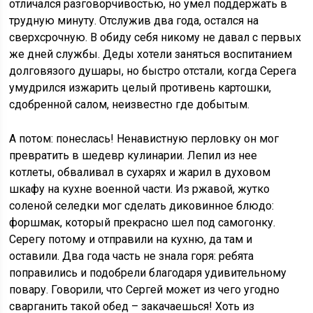
отличался разговорчивостью, но умел поддержать в
трудную минуту. Отслужив два года, остался на
сверхсрочную. В обиду себя никому не давал с первых
же дней службы. Деды хотели заняться воспитанием
долговязого душары, но быстро отстали, когда Серега
умудрился изжарить целый противень картошки,
сдобренной салом, неизвестно где добытым.
А потом: понеслась! Ненавистную перловку он мог
превратить в шедевр кулинарии. Лепил из нее
котлеты, обваливал в сухарях и жарил в духовом
шкафу на кухне военной части. Из ржавой, жутко
соленой селедки мог сделать диковинное блюдо:
форшмак, который прекрасно шел под самогонку.
Серегу потому и отправили на кухню, да там и
оставили. Два года часть не знала горя: ребята
поправились и подобрели благодаря удивительному
повару. Говорили, что Сергей может из чего угодно
сварганить такой обед – закачаешься! Хоть из