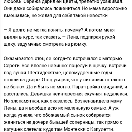
любовь. Сережа дарил ей цветы, трепетно ухаживал.
Они даже собирались пожениться. Но мама вероломно
вмешалась, не желая для себя такой невестки.
— Я долго не могла понять, почему? А потом меня
ввели в курс, так сказать, — Лена, подпирая рукой
щеку, задумчиво смотрела на рюмку.
Оказывается, отец ее когда-то встречался с матерью
Сереги. Все вполне невинно: поцелуи в щечку, встречи
под луной. Шестидесятые, целомудренные годы
стояли на дворе. Отец уверял, что у них «ничего такого
не было». Да и быть не могло. Пара-тройка свиданий, и
расстались. Девушка неинтересная, скучная, недалекая.
Но злопамятная, как оказалось. Возненавидела маму
Лены, да и вообще всю их маленькую семью. А уж
когда узнала, что обожаемый сынок собирается
жениться на дочери бывшей соперницы, так прямо с
катушек слетела: куда там Монтекки с Капулетти.