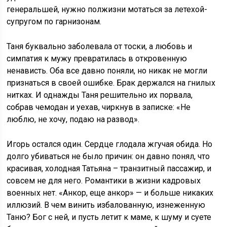
генеральшей, нужно полжизни мотаться за летехой-
супругом по гарнизонам.
Таня буквально заболевала от тоски, а любовь и
симпатия к мужу превратилась в откровенную
ненависть. Оба все давно поняли, но никак не могли
признаться в своей ошибке. Брак держался на гнилых
нитках. И однажды Таня решительно их порвала,
собрав чемодан и уехав, чиркнув в записке: «Не
люблю, не хочу, подаю на развод».
Игорь остался один. Сердце глодала жгучая обида. Но
долго убиваться не было причин: он давно понял, что
красивая, холодная Татьяна – транзитный пассажир, и
совсем не для него. Романтики в жизни кадровых
военных нет. «Анкор, еще анкор» — и больше никаких
иллюзий. В чем винить избалованную, изнеженную
Таню? Бог с ней, и пусть летит к маме, к шуму и суете