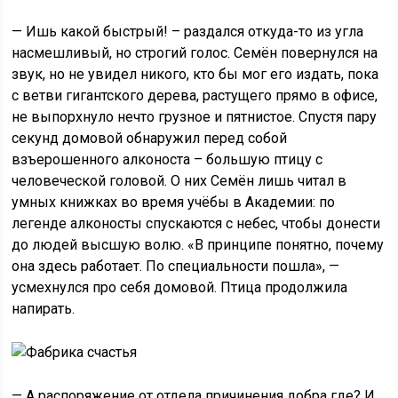
— Ишь какой быстрый! – раздался откуда-то из угла
насмешливый, но строгий голос. Семён повернулся на
звук, но не увидел никого, кто бы мог его издать, пока
с ветви гигантского дерева, растущего прямо в офисе,
не выпорхнуло нечто грузное и пятнистое. Спустя пару
секунд домовой обнаружил перед собой
взъерошенного алконоста – большую птицу с
человеческой головой. О них Семён лишь читал в
умных книжках во время учёбы в Академии: по
легенде алконосты спускаются с небес, чтобы донести
до людей высшую волю. «В принципе понятно, почему
она здесь работает. По специальности пошла», —
усмехнулся про себя домовой. Птица продолжила
напирать.
— А распоряжение от отдела причинения добра где? И