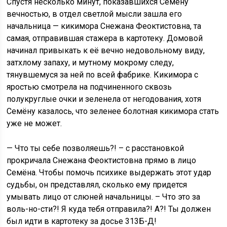
Спустя несколько минут, показавшихся Семёну
вечностью, в отдел светлой мысли зашла его
начальница — кикимора Снежана Феоктистовна, та
самая, отправившая стажера в картотеку. Домовой
начинал привыкать к её вечно недовольному виду,
затхлому запаху, и мутному мокрому следу,
тянувшемуся за ней по всей фабрике. Кикимора с
яростью смотрела на подчиненного сквозь
полукруглые очки и зеленела от негодования, хотя
Семёну казалось, что зеленее болотная кикимора стать
уже не может.
— Что ты себе позволяешь?! – с расстановкой
прокричала Снежана Феоктистовна прямо в лицо
Семёна. Чтобы помочь психике выдержать этот удар
судьбы, он представлял, сколько ему придется
умывать лицо от слюней начальницы. – Что это за
воль-но-сти?! Я куда тебя отправила?! А?! Ты должен
был идти в картотеку за досье 313Б-Д!