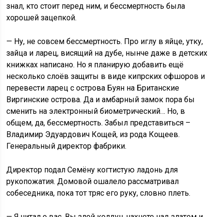
знал, кто стоит перед ним, и бессмертность была
хорошей зацепкой.
— Ну, не совсем бессмертность. Про иглу в яйце, утку,
зайца и ларец, висящий на дубе, нынче даже в детских
книжках написано. Но я планирую добавить ещё
несколько слоёв защиты в виде кипрских офшоров и
перевести ларец с острова Буян на Британские
Виргинские острова. Да и амбарный замок пора бы
сменить на электронный биометрический… Но, в
общем, да, бессмертность. Забыл представиться –
Владимир Эдуардович Кощей, из рода Кощеев.
Генеральный директор фабрики.
Директор подал Семёну когтистую ладонь для
рукопожатия. Домовой ошалело рассматривал
собеседника, пока тот тряс его руку, словно плеть.
— Я читал о вас. Вы злой колдун, чахнете над златом и