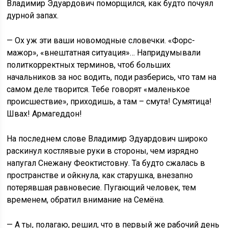
Владимир Эдуардович поморщился, как будто почуял
дурной запах.
— Ох уж эти ваши новомодные словечки. «Форс-
мажор», «внештатная ситуация»… Напридумывали
политкорректных терминов, чтоб больших
начальников за нос водить, поди разберись, что там на
самом деле творится. Тебе говорят «маленькое
происшествие», приходишь, а там – смута! Сумятица!
Швах! Армагеддон!
На последнем слове Владимир Эдуардович широко
раскинул костлявые руки в стороны, чем изрядно
напугал Снежану Феоктистовну. Та будто сжалась в
пространстве и ойкнула, как старушка, внезапно
потерявшая равновесие. Пугающий человек, тем
временем, обратил внимание на Семёна.
— А ты, полагаю, решил, что в первый же рабочий день