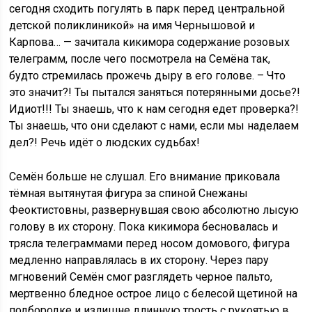
сегодня сходить погулять в парк перед центральной
детской поликлиникой» на имя Чернышовой и
Карпова… — зачитала кикимора содержание розовых
телеграмм, после чего посмотрела на Семёна так,
будто стремилась прожечь дыру в его голове. – Что
это значит?! Ты пытался заняться потерянными досье?!
Идиот!!! Ты знаешь, что к нам сегодня едет проверка?!
Ты знаешь, что они сделают с нами, если мы наделаем
дел?! Речь идёт о людских судьбах!
Семён больше не слушал. Его внимание приковала
тёмная вытянутая фигура за спиной Снежаны
Феоктистовны, развернувшая свою абсолютно лысую
голову в их сторону. Пока кикимора бесновалась и
трясла телеграммами перед носом домового, фигура
медленно направлялась в их сторону. Через пару
мгновений Семён смог разглядеть черное пальто,
мертвенно бледное острое лицо с белесой щетиной на
подбородке и излишне длинную трость с рукоятью в