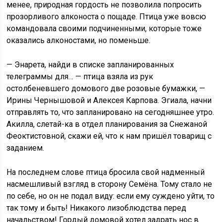
менее, природная гордость не позволила попросить
прозорливого алконоста о пощаде. Птица уже вовсю
командовала своими подчиненными, которые тоже
оказались алконостами, но поменьше.
— Энарета, найди в списке запланированных
телеграммы для… — птица взяла из рук
остолбеневшего домового две розовые бумажки, —
Ирины Чернышовой и Алексея Карпова. Эгиала, начни
отправлять то, что запланировано на сегодняшнее утро.
Акилла, слетай-ка в отдел планирования за Снежаной
Феоктистовной, скажи ей, что к нам пришёл товарищ с
заданием.
На последнем слове птица бросила свой надменный
насмешливый взгляд в сторону Семёна. Тому стало не
по себе, но он не подал виду: если ему суждено уйти, то
так тому и быть! Никакого лизоблюдства перед
начальством! Гордый домовой хотел задрать нос в