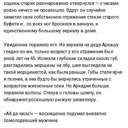
ходики, старик разочарованно отвернулся — с часами
ровно ничего не произошло. Вдруг он случайно
заметил свое собственное отражение стекле старого
буфета и… со всех ног бросился в ванную, к
единственному большому зеркалу в доме.
Увиденное поразило его. Из зеркала на деда Аркашу
глядел он же, только возраст у его отражения был
иной, лет на 45. Исчезли глубокие складки около губ,
разгладились морщины на лбу, шея выглядела не
такой морщинистой, как была раньше. Губы стали ярче
и полнее, в них будто бы вернулись утраченные с
возрастом жизненные соки. Но Аркадия больше
поразили волосы. Стянув с головы шляпу, он
обнаружил роскошную рыжую шевелюру.
«Ай да часы!» — восхищенно подумал внезапно
помолодевший мужчина.