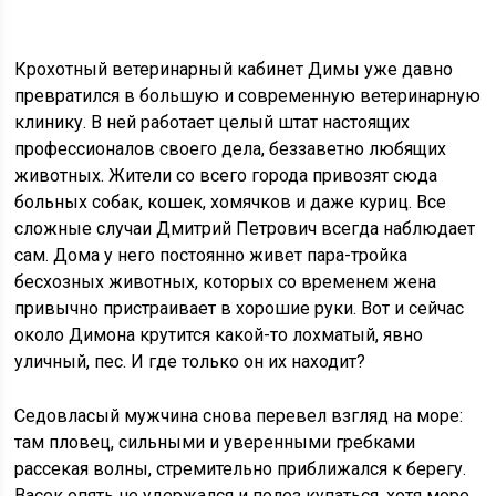
Крохотный ветеринарный кабинет Димы уже давно
превратился в большую и современную ветеринарную
клинику. В ней работает целый штат настоящих
профессионалов своего дела, беззаветно любящих
животных. Жители со всего города привозят сюда
больных собак, кошек, хомячков и даже куриц. Все
сложные случаи Дмитрий Петрович всегда наблюдает
сам. Дома у него постоянно живет пара-тройка
бесхозных животных, которых со временем жена
привычно пристраивает в хорошие руки. Вот и сейчас
около Димона крутится какой-то лохматый, явно
уличный, пес. И где только он их находит?
Седовласый мужчина снова перевел взгляд на море:
там пловец, сильными и уверенными гребками
рассекая волны, стремительно приближался к берегу.
Васек опять не удержался и полез купаться, хотя море