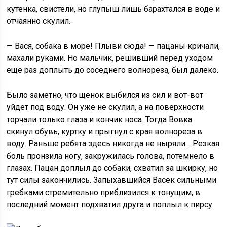
кутенка, свистели, но глупыш лишь барахтался в воде и
отчаянно скулил.
— Вася, собака в море! Плыви сюда! — пацаны кричали,
махали руками. Но мальчик, решивший перед уходом
еще раз доплыть до соседнего волнореза, был далеко.
Было заметно, что щенок выбился из сил и вот-вот
уйдет под воду. Он уже не скулил, а на поверхности
торчали только глаза и кончик носа. Тогда Вовка
скинул обувь, куртку и прыгнул с края волнореза в
воду. Раньше ребята здесь никогда не ныряли… Резкая
боль пронзила ногу, закружилась голова, потемнело в
глазах. Пацан доплыл до собаки, схватил за шкирку, но
тут силы закончились. Запыхавшийся Васек сильными
гребками стремительно приблизился к тонущим, в
последний момент подхватил друга и поплыл к пирсу.