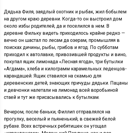
Дядька Филя, заядлый охотник и рыбак, жил бобылем
на другом краю деревни. Когда-то он выстроил дом
около избы родителей, да и поселился в нем. В
деревне Фильку видеть приходилось крайне редко —
вечно он шастал по лесам да озерам, промышляя в
поисках дичины, рыбы, грибов и ягод. По субботам
приходил к автолавке, привозившей продукты и вино,
покупал ящик лимонада «Лесная ягода», три бутылки
«Агдама», хлеба и килограмм карамельных леденцов-
карандашей. Ящик ставился на скамью для
деревенских детей, знающих причуды дядьки. Пацаны
и девчонки налетали на лимонад всей воробьиной
стаей и тут же присасывались к бутылкам.
Вечером, после баньки, Филлип отправлялся на
прогулку, веселый и пьяненький, в свежей белой
рубахе. Всех встречных ребятишек он угощал