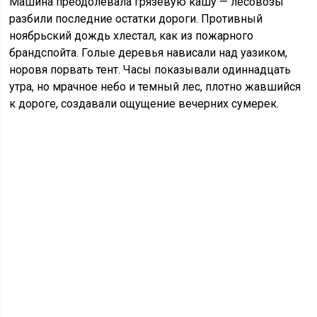
Машина преодолевала грязевую кашу — лесовозы
разбили последние остатки дороги. Противный
ноябрьский дождь хлестал, как из пожарного
брандспойта. Голые деревья нависали над уазиком,
норовя порвать тент. Часы показывали одиннадцать
утра, но мрачное небо и темный лес, плотно жавшийся
к дороге, создавали ощущение вечерних сумерек.