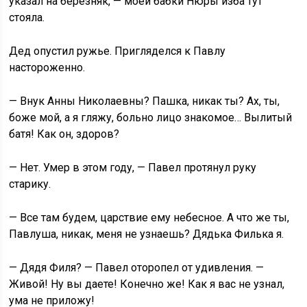
указал на березняк, — моей бабки Нюры изба тут
стояла.
Дед опустил ружье. Пригляделся к Павлу
настороженно.
— Внук Анны Николаевны? Пашка, никак ты? Ах, ты,
боже мой, а я гляжу, больно лицо знакомое… Вылитый
батя! Как он, здоров?
— Нет. Умер в этом году, — Павел протянул руку
старику.
— Все там будем, царствие ему небесное. А что же ты,
Павлуша, никак, меня не узнаешь? Дядька Филька я.
— Дядя Филя? — Павел оторопел от удивления. —
Живой! Ну вы даете! Конечно же! Как я вас не узнал,
ума не приложу!