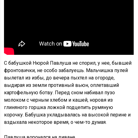
С бабушкой Нюрой Павлуша не спорил, у нее, бывшей
фронтовички, не особо забалуешь. Мальчишка пулей
вылетал из избы, до вечера пыхтел на огороде,
выдирая из земли противный вьюн, оплетавший
картофельную ботву. Перед сном набивал пузо
молоком с черным хлебом и кашей, норовя из
глиняного горшка ложкой подцепить румяную
корочку. Бабушка укладывалась на высокой перине и
вздыхала некоторое время, о чем-то думая.
Павлуша ворочался на диване.