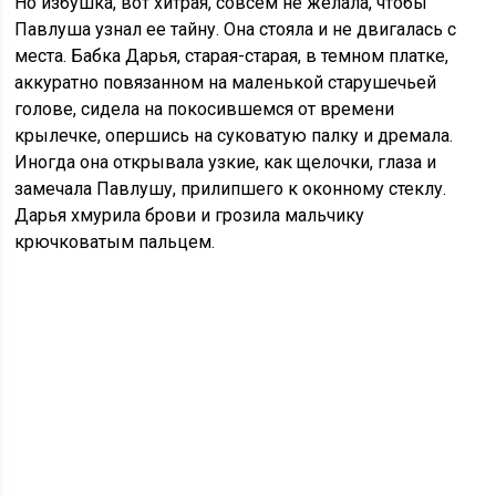
Но избушка, вот хитрая, совсем не желала, чтобы
Павлуша узнал ее тайну. Она стояла и не двигалась с
места. Бабка Дарья, старая-старая, в темном платке,
аккуратно повязанном на маленькой старушечьей
голове, сидела на покосившемся от времени
крылечке, опершись на суковатую палку и дремала.
Иногда она открывала узкие, как щелочки, глаза и
замечала Павлушу, прилипшего к оконному стеклу.
Дарья хмурила брови и грозила мальчику
крючковатым пальцем.