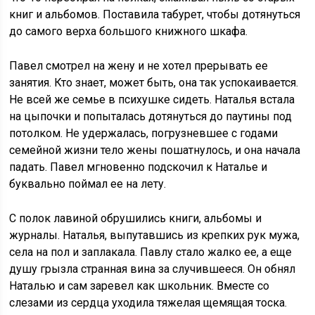
книг и альбомов. Поставила табурет, чтобы дотянуться
до самого верха большого книжного шкафа.
Павел смотрел на жену и не хотел прерывать ее
занятия. Кто знает, может быть, она так успокаивается.
Не всей же семье в психушке сидеть. Наталья встала
на цыпочки и попыталась дотянуться до паутины под
потолком. Не удержалась, погрузневшее с годами
семейной жизни тело жены пошатнулось, и она начала
падать. Павел мгновенно подскочил к Наталье и
буквально поймал ее на лету.
С полок лавиной обрушились книги, альбомы и
журналы. Наталья, выпутавшись из крепких рук мужа,
села на пол и заплакала. Павлу стало жалко ее, а еще
душу грызла странная вина за случившееся. Он обнял
Наталью и сам заревел как школьник. Вместе со
слезами из сердца уходила тяжелая щемящая тоска.