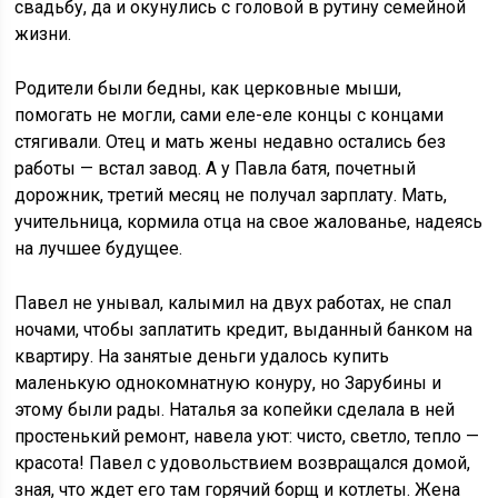
свадьбу, да и окунулись с головой в рутину семейной
жизни.
Родители были бедны, как церковные мыши,
помогать не могли, сами еле-еле концы с концами
стягивали. Отец и мать жены недавно остались без
работы — встал завод. А у Павла батя, почетный
дорожник, третий месяц не получал зарплату. Мать,
учительница, кормила отца на свое жалованье, надеясь
на лучшее будущее.
Павел не унывал, калымил на двух работах, не спал
ночами, чтобы заплатить кредит, выданный банком на
квартиру. На занятые деньги удалось купить
маленькую однокомнатную конуру, но Зарубины и
этому были рады. Наталья за копейки сделала в ней
простенький ремонт, навела уют: чисто, светло, тепло —
красота! Павел с удовольствием возвращался домой,
зная, что ждет его там горячий борщ и котлеты. Жена