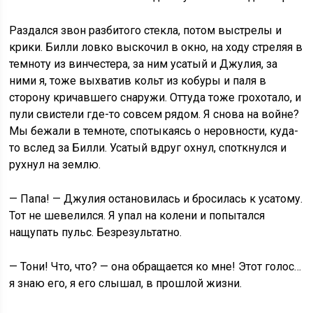
Раздался звон разбитого стекла, потом выстрелы и
крики. Билли ловко выскочил в окно, на ходу стреляя в
темноту из винчестера, за ним усатый и Джулия, за
ними я, тоже выхватив кольт из кобуры и паля в
сторону кричавшего снаружи. Оттуда тоже грохотало, и
пули свистели где-то совсем рядом. Я снова на войне?
Мы бежали в темноте, спотыкаясь о неровности, куда-
то вслед за Билли. Усатый вдруг охнул, споткнулся и
рухнул на землю.
— Папа! — Джулия остановилась и бросилась к усатому.
Тот не шевелился. Я упал на колени и попытался
нащупать пульс. Безрезультатно.
— Тони! Что, что? — она обращается ко мне! Этот голос…
я знаю его, я его слышал, в прошлой жизни.