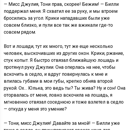
— Мисс Джулия, Тони прав, скорее! Бежим! — Билли
поддержал меня. Я схватил ее за руку, и мы втроем
бросились за угол. Крики нападавших были уже
совсем близко, и пули все так же вжикали где-то
совсем рядом.
Вот и лошади, тут их много, тут же еще несколько
человек, выскочивших из других окон. Крики, ржание,
стук копыт. Я быстро отвязал ближайшую лошадь и
протянул руку Джулии. Она оперлась на нее, чтобы
вскочить в седло, и вдруг повернулась к мне и
впилась губами в мои губы, крепко обняв второй
рукой. Ох… Юлька, это ведь ты? Ты жива? Ну и сон! Она
оторвалась от меня, ловко вскочила на лошадь, я
мгновенно отвязал соседнюю и тоже взлетел в седло
— откуда у меня это умение?
— Тони, мисс Джулия! Давайте за мной! — Билли уже