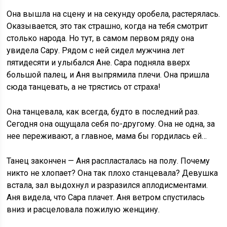
Она вышла на сцену и на секунду оробела, растерялась.
Оказывается, это так страшно, когда на тебя смотрит
столько народа. Но тут, в самом первом ряду она
увидела Сару. Рядом с ней сидел мужчина лет
пятидесяти и улыбался Ане. Сара подняла вверх
большой палец, и Аня выпрямила плечи. Она пришла
сюда танцевать, а не трястись от страха!
Она танцевала, как всегда, будто в последний раз.
Сегодня она ощущала себя по-другому. Она не одна, за
нее переживают, а главное, мама бы гордилась ей…
Танец закончен — Аня распласталась на полу. Почему
никто не хлопает? Она так плохо станцевала? Девушка
встала, зал выдохнул и разразился аплодисментами.
Аня видела, что Сара плачет. Аня ветром спустилась
вниз и расцеловала пожилую женщину.