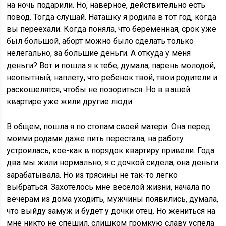
на ночь подарили. Но, наверное, действительно есть
повод. Тогда слушай. Наташку я родила в тот год, когда
вы переехали. Когда поняла, что беременная, срок уже
был большой, аборт можно было сделать только
нелегально, за большие деньги. А откуда у меня
деньги? Вот и пошла я к тебе, думала, парень молодой,
неопытный, наплету, что ребенок твой, твои родители и
раскошелятся, чтобы не позориться. Но в вашей
квартире уже жили другие люди.
В общем, пошла я по стопам своей матери. Она перед
моими родами даже пить перестала, на работу
устроилась, кое-как в порядок квартиру привели. Года
два мы жили нормально, я с дочкой сидела, она деньги
зарабатывала. Но из трясины не так-то легко
выбраться. Захотелось мне веселой жизни, начала по
вечерам из дома уходить, мужчины появились, думала,
что выйду замуж и будет у дочки отец. Но жениться на
мне никто не спешил, слишком громкую славу успела