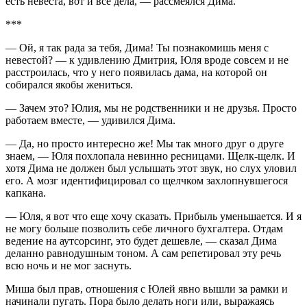
есть невеста, вот и все дела, — рассмеялся Дима.
***
— Ой, я так рада за тебя, Дима! Ты познакомишь меня с
невестой? — к удивлению Дмитрия, Юля вроде совсем и не
расстроилась, что у него появилась дама, на которой он
собирался якобы жениться.
— Зачем это? Юлия, мы не родственники и не друзья. Просто
работаем вместе, — удивился Дима.
— Да, но просто интересно же! Мы так много друг о друге
знаем, — Юля похлопала невинно ресницами. Щелк-щелк. И
хотя Дима не должен был услышать этот звук, но слух уловил
его. А мозг идентифицировал со щелчком захлопнувшегося
капкана.
— Юля, я вот что еще хочу сказать. Прибыль уменьшается. И я
не могу больше позволить себе личного бухгалтера. Отдам
ведение на аутсорсинг, это будет дешевле, — сказал Дима
деланно равнодушным тоном. А сам репетировал эту речь
всю ночь и не мог заснуть.
Миша был прав, отношения с Юлей явно вышли за рамки и
начинали пугать. Пора было делать ноги или, выражаясь