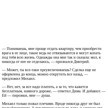
— Понимаешь, мне проще отдать квартиру, чем приобрести
врага в ее лице, такие ведь не отвязываются и могут копать
под тебя всю жизнь. Однажды она мне так и сказала: мол, я
никогда от нее не отделаюсь, — признался Дмитрий.
— Может, ты все-таки преувеличиваешь? Сделка еще не
оформлена до конца, можно открутить все назад, —
предложил Михаил.
— Нет, нет, за все надо платить, а за то, что кажется
бесплатным, намного дороже, — ответил Дима. И добавил: —
Ей — пирожки, мне — душа.
Михаил только пожал плечами. Вроде никогда друг не был
подкаблучником. А тут пришла какая-то дама, и сломала его