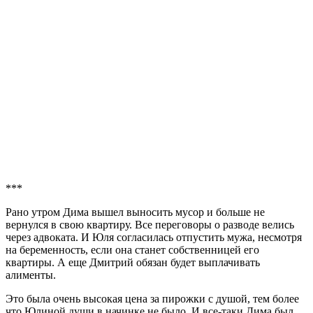
***
Рано утром Дима вышел выносить мусор и больше не
вернулся в свою квартиру. Все переговоры о разводе велись
через адвоката. И Юля согласилась отпустить мужа, несмотря
на беременность, если она станет собственницей его
квартиры. А еще Дмитрий обязан будет выплачивать
алименты.
Это была очень высокая цена за пирожки с душой, тем более
что Юлиной души в начинке не было. И все-таки Дима был