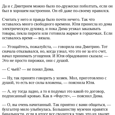
Да и с Дмитрием можно было по-дружески поболтать, если он
был в хорошем настроении. Он ей даже по-своему нравился.
Считать у него и правда было почти нечего. Так что
оставалось много свободного времени. Юля принесла из дома
электрическую духовку, и пока Дима уезжал заказывать
товары, пекла пироги или готовила жаркое в горшочках. Если
оставалось время — вязала.
— Угощайтесь, пожалуйста, — говорила она Дмитрию. Тот
сначала отказывался, но, когда узнал, что это не за его счет,
начал принимать угощения. И Юля обрадованно сказала: —
Это не просто пирожки, они с душой.
— С чьей? — не понял Дима.
— Ну, так принято говорить у хозяек. Мол, приготовлено с
душой, то есть все силы вложены, — пояснила Юля.
— А, ну тогда ладно, а то я подумал это какой-то договор,
подписанный кровью. Как в «Фаусте», — пояснил Дима.
— О, вы очень начитанный. Так приятно с вами общаться, —
бухгалтер мило улыбнулась. Большинству мужчин нравятся
банальности, если в итоге все сводится к тому, что их хвалят.