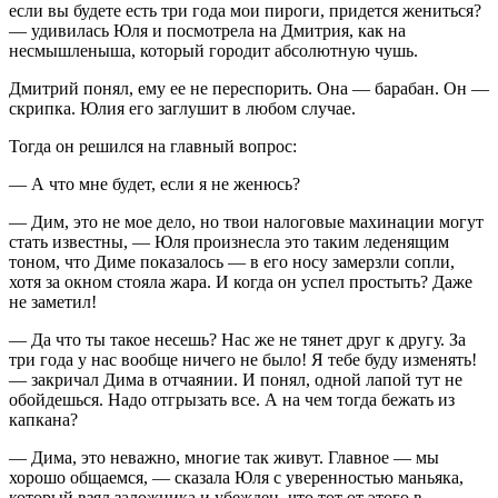
если вы будете есть три года мои пироги, придется жениться?
— удивилась Юля и посмотрела на Дмитрия, как на
несмышленыша, который городит абсолютную чушь.
Дмитрий понял, ему ее не переспорить. Она — барабан. Он —
скрипка. Юлия его заглушит в любом случае.
Тогда он решился на главный вопрос:
— А что мне будет, если я не женюсь?
— Дим, это не мое дело, но твои налоговые махинации могут
стать известны, — Юля произнесла это таким леденящим
тоном, что Диме показалось — в его носу замерзли сопли,
хотя за окном стояла жара. И когда он успел простыть? Даже
не заметил!
— Да что ты такое несешь? Нас же не тянет друг к другу. За
три года у нас вообще ничего не было! Я тебе буду изменять!
— закричал Дима в отчаянии. И понял, одной лапой тут не
обойдешься. Надо отгрызать все. А на чем тогда бежать из
капкана?
— Дима, это неважно, многие так живут. Главное — мы
хорошо общаемся, — сказала Юля с уверенностью маньяка,
который взял заложника и убежден, что тот от этого в