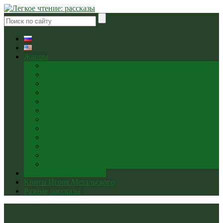
Жанры
Боевик
Детектив
Мелодрама
Мистика
Попаданцы
Приключения
Сатира
Современная сказка
Триллер
Ужасы
Фэнтези
Юмор
Опубликовано на Дзене
Книги Игоря Метальского
Разные рассказы