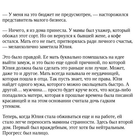
— У меня на это бюджет не предусмотрен, — насторожился
представитель малого бизнеса.
— Ничего, я из дома принесла. У мамы был ухажер, который
обожал этот сорт. Но он вернулся к бывшей жене, а кофе
остался. Мать его не пьет, притворялась ради личного счастья,
— меланхолично заметила Юлия.
Это было правдой. Ее мать буквально помешалась на идее
выйти замуж, и это было еще одной причиной, по которой
Юлия должна была сделать это раньше или лучше. Может,
даже то и другое. Мать всегда называла ее неудачницей,
которая пошла в отца. Так пусть знает, что не права. Юля
найдет одного мужа, которого можно окольцевать быстро. А
другой… мужчина… просто будет круче всех, что когда-либо
попадались матери, которая в прошлые времена была писаной
красавицей и на этом основании считала дочь гадким
утенком.
Теперь, когда Юлия стала обживаться еще и на работе, ей
стало легче переносить мамины странности. Здесь был второй
дом. Первый был враждебным, этот хотя бы нейтральным.
Прогресс был налицо.