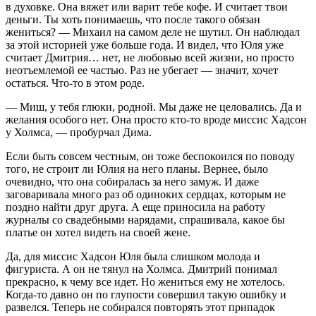
в духовке. Она вяжет или варит тебе кофе. И считает твои
деньги. Ты хоть понимаешь, что после такого обязан
жениться? — Михаил на самом деле не шутил. Он наблюдал
за этой историей уже больше года. И видел, что Юля уже
считает Дмитрия… нет, не любовью всей жизни, но просто
неотъемлемой ее частью. Раз не убегает — значит, хочет
остаться. Что-то в этом роде.
— Миш, у тебя глюки, родной. Мы даже не целовались. Да и
желания особого нет. Она просто кто-то вроде миссис Хадсон
у Холмса, — пробурчал Дима.
Если быть совсем честным, он тоже беспокоился по поводу
того, не строит ли Юлия на него планы. Вернее, было
очевидно, что она собиралась за него замуж. И даже
заговаривала много раз об одиноких сердцах, которым не
поздно найти друг друга. А еще приносила на работу
журналы со свадебными нарядами, спрашивала, какое бы
платье он хотел видеть на своей жене.
Да, для миссис Хадсон Юля была слишком молода и
фигуриста. А он не тянул на Холмса. Дмитрий понимал
прекрасно, к чему все идет. Но жениться ему не хотелось.
Когда-то давно он по глупости совершил такую ошибку и
развелся. Теперь не собирался повторять этот припадок