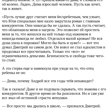
об колено. Ладно, Дима взрослый человек. Пусть как хочет,
так и живет.
«Пусть лучше друг считает меня бесхребетным, чем узнает,
что Юля специально мне назло закрутила роман с главным
конкурентом. Они никогда бы не сдалась. А так пусть считает,
что облапошила меня и нагрела. Это позволит ей простить
меня за то, что женился на ней только под нажимом и
никогда-никогда не любил. Отделался малой кровью! Не вся
душа ушла в пирожки! Могло бы быть и хуже!» — вот что
думал Дмитрий на самом деле. Он вовсе не стал идеалистом и
продолжал все просчитывать. Только это «все» не
ограничивалось деньгами. Безопасность и свобода тоже чего-
то стоят.
А эта стерва еще и намекнула при уходе на то, что отец
ребенка не он:
— Дима, почему Андрей все эти годы тебя ненавидит?
Так и сказала! Даже и не подумала скрывать, что знакома с его
конкурентом. В другое время он бы разозлился. Но и сам уже
все знал об истинной страсти женушки.
— Все просто: мы дрались в школе, — признался Дмитрий.