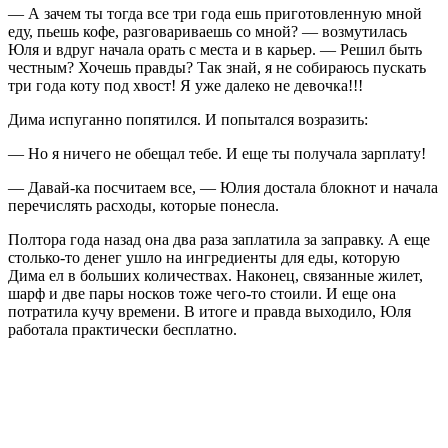
— А зачем ты тогда все три года ешь приготовленную мной
еду, пьешь кофе, разговариваешь со мной? — возмутилась
Юля и вдруг начала орать с места и в карьер. — Решил быть
честным? Хочешь правды? Так знай, я не собираюсь пускать
три года коту под хвост! Я уже далеко не девочка!!!
Дима испуганно попятился. И попытался возразить:
— Но я ничего не обещал тебе. И еще ты получала зарплату!
— Давай-ка посчитаем все, — Юлия достала блокнот и начала
перечислять расходы, которые понесла.
Полтора года назад она два раза заплатила за заправку. А еще
столько-то денег ушло на ингредиенты для еды, которую
Дима ел в больших количествах. Наконец, связанные жилет,
шарф и две пары носков тоже чего-то стоили. И еще она
потратила кучу времени. В итоге и правда выходило, Юля
работала практически бесплатно.