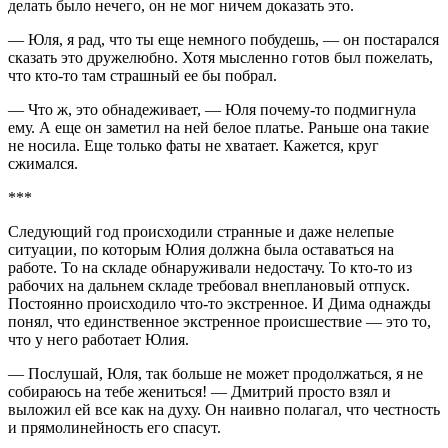
делать было нечего, он не мог ничем доказать это.
— Юля, я рад, что ты еще немного побудешь, — он постарался
сказать это дружелюбно. Хотя мысленно готов был пожелать,
что кто-то там страшный ее бы побрал.
— Что ж, это обнадеживает, — Юля почему-то подмигнула
ему. А еще он заметил на ней белое платье. Раньше она такие
не носила. Еще только фаты не хватает. Кажется, круг
сжимался.
***
Следующий год происходили странные и даже нелепые
ситуации, по которым Юлия должна была оставаться на
работе. То на складе обнаруживали недостачу. То кто-то из
рабочих на дальнем складе требовал внеплановый отпуск.
Постоянно происходило что-то экстренное. И Дима однажды
понял, что единственное экстренное происшествие — это то,
что у него работает Юлия.
— Послушай, Юля, так больше не может продолжаться, я не
собираюсь на тебе жениться! — Дмитрий просто взял и
выложил ей все как на духу. Он наивно полагал, что честность
и прямолинейность его спасут.