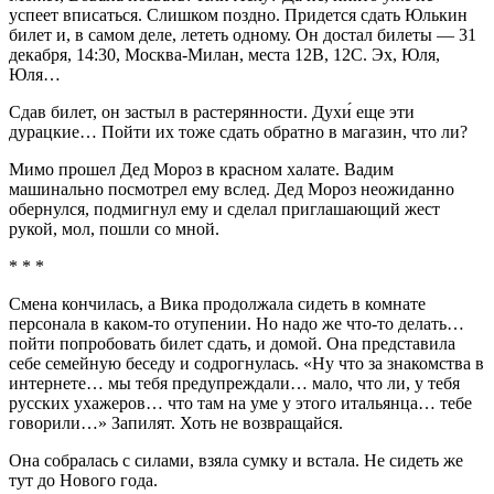
успеет вписаться. Слишком поздно. Придется сдать Юлькин
билет и, в самом деле, лететь одному. Он достал билеты — 31
декабря, 14:30, Москва-Милан, места 12В, 12С. Эх, Юля,
Юля…
Сдав билет, он застыл в растерянности. Духи́ еще эти
дурацкие… Пойти их тоже сдать обратно в магазин, что ли?
Мимо прошел Дед Мороз в красном халате. Вадим
машинально посмотрел ему вслед. Дед Мороз неожиданно
обернулся, подмигнул ему и сделал приглашающий жест
рукой, мол, пошли со мной.
* * *
Смена кончилась, а Вика продолжала сидеть в комнате
персонала в каком-то отупении. Но надо же что-то делать…
пойти попробовать билет сдать, и домой. Она представила
себе семейную беседу и содрогнулась. «Ну что за знакомства в
интернете… мы тебя предупреждали… мало, что ли, у тебя
русских ухажеров… что там на уме у этого итальянца… тебе
говорили…» Запилят. Хоть не возвращайся.
Она собралась с силами, взяла сумку и встала. Не сидеть же
тут до Нового года.