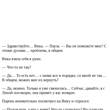
— Здравствуйте… Вика. — Пауза. — Вы не поможете мне? С
этими духами… проблема, в общем.
Вика взяла себя в руки.
— Что-то не так?
— Да… То есть нет… с ними все в порядке, со мной не так…
В общем, можно мне их вернуть?
— Да, можно. Только я уже сменилась… Сейчас, давайте, я с
Леной поговорю, она примет у вас возврат.
Парень внимательно посмотрел на Вику и спросил:
— Подождите, а что с вами? Что-то случилось? Вы плакали,