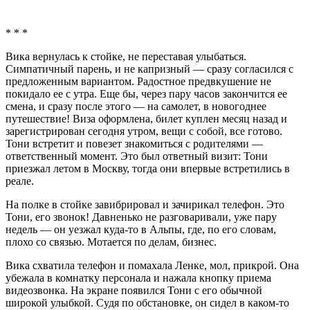
* * *
Вика вернулась к стойке, не переставая улыбаться.
Симпатичный парень, и не капризный — сразу согласился с
предложенным вариантом. Радостное предвкушение не
покидало ее с утра. Еще бы, через пару часов закончится ее
смена, и сразу после этого — на самолет, в новогоднее
путешествие! Виза оформлена, билет куплен месяц назад и
зарегистрирован сегодня утром, вещи с собой, все готово.
Тони встретит и повезет знакомиться с родителями —
ответственный момент. Это был ответный визит: Тони
приезжал летом в Москву, тогда они впервые встретились в
реале.
На полке в стойке завибрировал и зачирикал телефон. Это
Тони, его звонок! Давненько не разговаривали, уже пару
недель — он уезжал куда-то в Альпы, где, по его словам,
плохо со связью. Мотается по делам, бизнес.
Вика схватила телефон и помахала Ленке, мол, прикрой. Она
убежала в комнатку персонала и нажала кнопку приема
видеозвонка. На экране появился Тони с его обычной
широкой улыбкой. Судя по обстановке, он сидел в каком-то