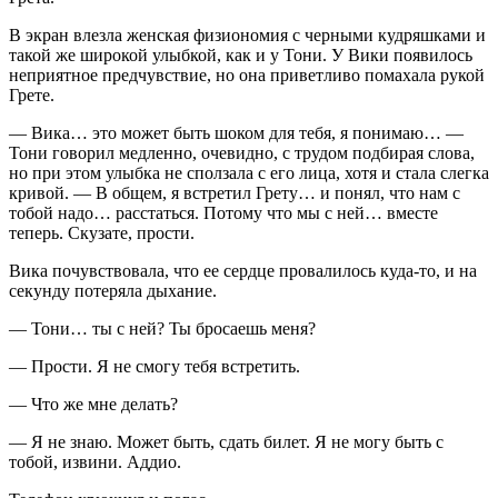
В экран влезла женская физиономия с черными кудряшками и
такой же широкой улыбкой, как и у Тони. У Вики появилось
неприятное предчувствие, но она приветливо помахала рукой
Грете.
— Вика… это может быть шоком для тебя, я понимаю… —
Тони говорил медленно, очевидно, с трудом подбирая слова,
но при этом улыбка не сползала с его лица, хотя и стала слегка
кривой. — В общем, я встретил Грету… и понял, что нам с
тобой надо… расстаться. Потому что мы с ней… вместе
теперь. Скузате, прости.
Вика почувствовала, что ее сердце провалилось куда-то, и на
секунду потеряла дыхание.
— Тони… ты с ней? Ты бросаешь меня?
— Прости. Я не смогу тебя встретить.
— Что же мне делать?
— Я не знаю. Может быть, сдать билет. Я не могу быть с
тобой, извини. Аддио.