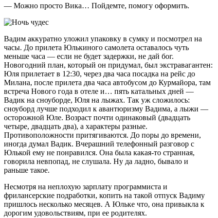
— Можно просто Вика… Пойдемте, помогу оформить.
Вадим аккуратно уложил упаковку в сумку и посмотрел на
часы. До прилета Юлькиного самолета оставалось чуть
меньше часа — если не будет задержки, не дай бог.
Новогодний план, который он придумал, был экстравагантен:
Юля прилетает в 12:30, через два часа посадка на рейс до
Милана, после прилета два часа автобусом до Курмайора, там
встреча Нового года в отеле и… пять катальных дней —
Вадик на сноуборде, Юля на лыжах. Так уж сложилось:
сноуборд лучше подходил к авантюризму Вадима, а лыжи —
осторожной Юле. Возраст почти одинаковый (двадцать
четыре, двадцать два), а характеры разные.
Противоположности притягиваются. До поры до времени,
иногда думал Вадик. Вчерашний телефонный разговор с
Юлькой ему не понравился. Она была какая-то странная,
говорила невпопад, не слушала. Ну да ладно, бывало и
раньше такое.
Несмотря на неплохую зарплату программиста и
фрилансерские подработки, копить на такой отпуск Вадиму
пришлось несколько месяцев. А Юльке что, она привыкла к
дорогим удовольствиям, при ее родителях.