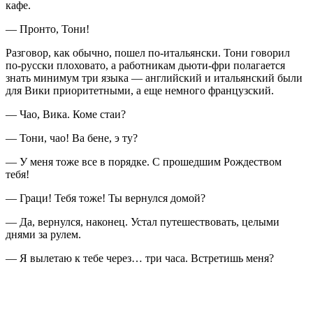
кафе.
— Пронто, Тони!
Разговор, как обычно, пошел по-итальянски. Тони говорил
по-русски плоховато, а работникам дьюти-фри полагается
знать минимум три языка — английский и итальянский были
для Вики приоритетными, а еще немного французский.
— Чао, Вика. Коме стаи?
— Тони, чао! Ва бене, э ту?
— У меня тоже все в порядке. С прошедшим Рождеством
тебя!
— Граци! Тебя тоже! Ты вернулся домой?
— Да, вернулся, наконец. Устал путешествовать, целыми
днями за рулем.
— Я вылетаю к тебе через… три часа. Встретишь меня?