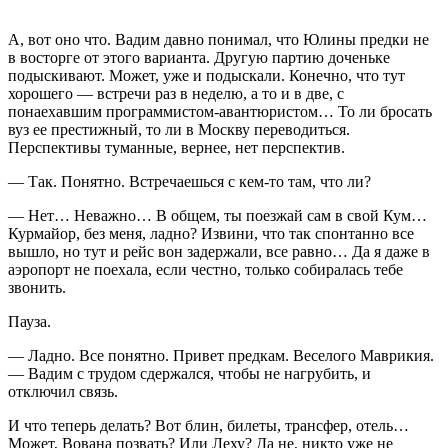
А, вот оно что. Вадим давно понимал, что Юлины предки не
в восторге от этого варианта. Другую партию доченьке
подыскивают. Может, уже и подыскали. Конечно, что тут
хорошего — встречи раз в неделю, а то и в две, с
понаехавшим программистом-авантюристом… То ли бросать
вуз ее престижный, то ли в Москву переводиться.
Перспективы туманные, вернее, нет перспектив.
— Так. Понятно. Встречаешься с кем-то там, что ли?
— Нет… Неважно… В общем, ты поезжай сам в свой Кум…
Курмайор, без меня, ладно? Извини, что так спонтанно все
вышло, но тут и рейс вон задержали, все равно… Да я даже в
аэропорт не поехала, если честно, только собиралась тебе
звонить.
Пауза.
— Ладно. Все понятно. Привет предкам. Веселого Маврикия.
— Вадим с трудом сдержался, чтобы не нагрубить, и
отключил связь.
И что теперь делать? Вот блин, билеты, трансфер, отель…
Может, Вована позвать? Или Леху? Да не, никто уже не