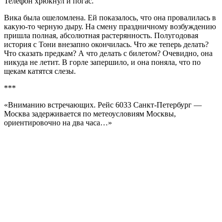
Телефон хрюкнул и погас.
Вика была ошеломлена. Ей показалось, что она провалилась в
какую-то черную дыру. На смену праздничному возбуждению
пришла полная, абсолютная растерянность. Полугодовая
история с Тони внезапно окончилась. Что же теперь делать?
Что сказать предкам? А что делать с билетом? Очевидно, она
никуда не летит. В горле запершило, и она поняла, что по
щекам катятся слезы.
***
«Вниманию встречающих. Рейс 6033 Санкт-Петербург —
Москва задерживается по метеоусловиям Москвы,
ориентировочно на два чаcа…»