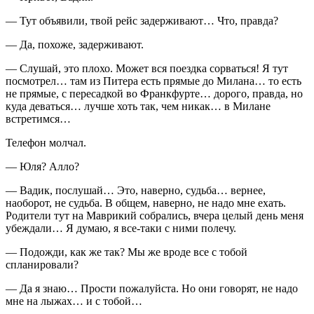
— Тут объявили, твой рейс задерживают… Что, правда?
— Да, похоже, задерживают.
— Слушай, это плохо. Может вся поездка сорваться! Я тут
посмотрел… там из Питера есть прямые до Милана… то есть
не прямые, с пересадкой во Франкфурте… дорого, правда, но
куда деваться… лучше хоть так, чем никак… в Милане
встретимся…
Телефон молчал.
— Юля? Алло?
— Вадик, послушай… Это, наверно, судьба… вернее,
наоборот, не судьба. В общем, наверно, не надо мне ехать.
Родители тут на Маврикий собрались, вчера целый день меня
убеждали… Я думаю, я все-таки с ними полечу.
— Подожди, как же так? Мы же вроде все с тобой
спланировали?
— Да я знаю… Прости пожалуйста. Но они говорят, не надо
мне на лыжах… и с тобой…