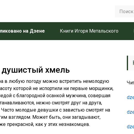
ликовано на Дзене
Книги Игоря Метальского
 душистый хмель
фа в любую погоду можно встретить немолодую
Чи
расоту которой не испортили ни первые морщинки,
 седой с благородной осанкой мужчина, совершая
dze
станавливаются, нежно смотрят друг на друга,
 Часто молодые девушки с завистью смотрят на
dze
гим взглядом. Может быть, они загадывают,
же прекрасной, как у этих незнакомцев.
dze