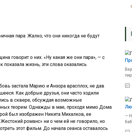
ичная пара. Жалко, что они никогда не будут
ина говорит о них. «Ну какая же они пара», — с
Пр
к показала жизнь, эти слова оказались
Вер
пир
бовь застала Марию и Анзора врасплох, не дав
ееся. Как добрые друзья, они часто ходили
ались в сквере, обсуждая возможные
Лю
анных теорем. Однажды в мае, проходя мимо Дома
орой был изображен Никита Михалков, ее
— Н
Жестокий романс» ни о чем ей не говорило, но
баб
треть этот фильм. До начала сеанса оставалось