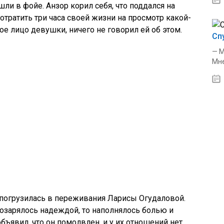
шли в фойе. Анзор корил себя, что поддался на
тратить три часа своей жизни на просмотр какой-
вое лицо девушки, ничего не говорил ей об этом.
Сп
— М
Мне
 погрузилась в переживания Ларисы Огудаловой.
 озарялось надеждой, то наполнялось болью и
объявил, что он помолвлен, и у их отношений нет