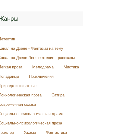
Жанры
Детектив
Канал на Дзене - Фантазии на тему
Канал на Дзене Легкое чтение - рассказы
Легкая проза
Мелодрама
Мистика
Попаданцы
Приключения
Природа и животные
Психологическая проза
Сатира
Современная сказка
Социально-психологическая драма
Социально-психологическая проза
Триллер
Ужасы
Фантастика