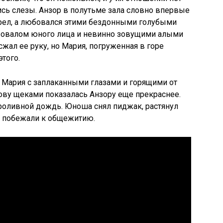
ись слезы. Анзор в полутьме зала словно впервые
трел, а любовался этими бездонными голубыми
 овалом юного лица и невинно зовущими алыми
сжал ее руку, но Мария, погруженная в горе
этого.
 Мария с заплаканными глазами и горящими от
ову щеками показалась Анзору еще прекраснее.
роливной дождь. Юноша снял пиджак, растянул
ер побежали к общежитию.