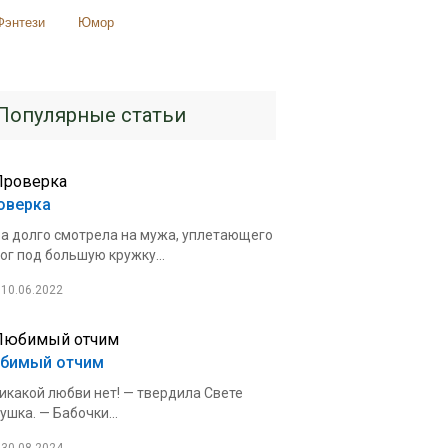
Фэнтези
Юмор
Популярные статьи
оверка
а долго смотрела на мужа, уплетающего
ог под большую кружку...
10.06.2022
бимый отчим
икакой любви нет! — твердила Свете
ушка. — Бабочки...