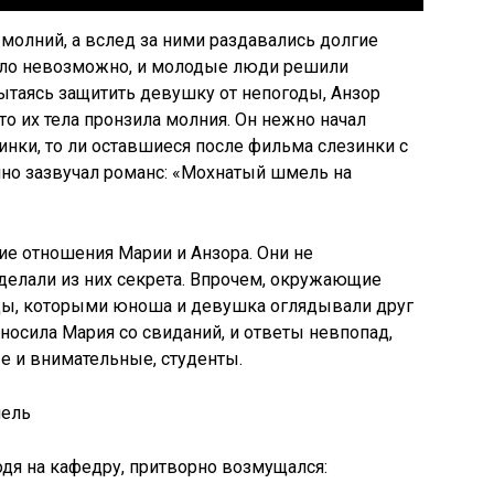
 молний, а вслед за ними раздавались долгие
было невозможно, и молодые люди решили
ытаясь защитить девушку от непогоды, Анзор
то их тела пронзила молния. Он нежно начал
инки, то ли оставшиеся после фильма слезинки с
нно зазвучал романс: «Мохнатый шмель на
кие отношения Марии и Анзора. Они не
 делали из них секрета. Впрочем, окружающие
ды, которыми юноша и девушка оглядывали друг
иносила Мария со свиданий, и ответы невпопад,
е и внимательные, студенты.
дя на кафедру, притворно возмущался: