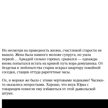
Но несмотря на праведность жизни, счастливой старости не
вышло. Жена была намного моложе супруга, но ушла
первой… Аркадий сильно горевал, срывался — однажды
вновь попытался встать на кривой путь вора-домушника. От
безделья и любопытства старик вскрыл квартиру покойной
соседки, стащив оттуда раритетные часы.
Ох, и мороки же было с этими чертовыми ходиками! Часики-
то оказались непростыми. Хорошо, что внук Юрка с
товарищем помогли ему избавиться от этой дьявольской
штуки.