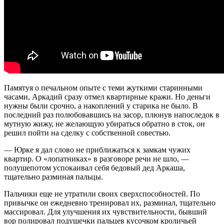
Памятуя о печальном опыте с теми жуткими старинными
часами, Аркадий сразу отмел квартирные кражи. Но деньги
нужны были срочно, а накоплений у старика не было. В
последний раз полюбовавшись на засор, плюнув напоследок в
мутную жижу, не желающую убираться обратно в сток, он
решил пойти на сделку с собственной совестью.
— Юрке я дал слово не приближаться к замкам чужих
квартир. О «лопатниках» в разговоре речи не шло, —
полушепотом успокаивал себя бедовый дед Аркаша,
тщательно разминая пальцы.
Пальчики еще не утратили своих сверхспособностей. По
привычке он ежедневно тренировал их, разминал, тщательно
массировал. Для улучшения их чувствительности, бывший
вор полировал подушечки пальцев кусочком кроличьей