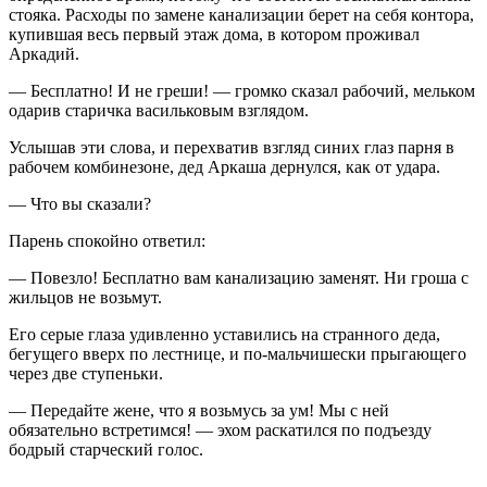
стояка. Расходы по замене канализации берет на себя контора,
купившая весь первый этаж дома, в котором проживал
Аркадий.
— Бесплатно! И не греши! — громко сказал рабочий, мельком
одарив старичка васильковым взглядом.
Услышав эти слова, и перехватив взгляд синих глаз парня в
рабочем комбинезоне, дед Аркаша дернулся, как от удара.
— Что вы сказали?
Парень спокойно ответил:
— Повезло! Бесплатно вам канализацию заменят. Ни гроша с
жильцов не возьмут.
Его серые глаза удивленно уставились на странного деда,
бегущего вверх по лестнице, и по-мальчишески прыгающего
через две ступеньки.
— Передайте жене, что я возьмусь за ум! Мы с ней
обязательно встретимся! — эхом раскатился по подъезду
бодрый старческий голос.