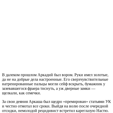
В далеком прошлом Аркадий был вором. Руки имел золотые,
да не на добрые дела настроенные. Его сверхчувствительные
натренированные пальцы могли сейф вскрыть, бумажник у
зазевавшегося фраера тиснуть, а уж дверные замки —
щелкали, как семечки.
За свои деяния Аркаша был щедро «премирован» статьями УК
и честно отмотал все сроки. Выйдя на волю после очередной
отсидки, немолодой рецидивист встретил кареглазую Настю.