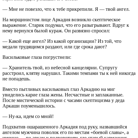
— Мне не повезло, что к тебе прикрепили. Я — твой ангел.
На морщинистом лице Аркадия возникло скептическое
выражение. Старик подумал, что его разыгрывают. Вдруг к
нему вернулся былой кураж. Он развязно спросил:
— Какой еще ангел? Из какой организации? Из той, что
медали трудящимся раздают, или где срока дают?
Васильковые глаза погрустнели:
— Хранитель твой, из небесной канцелярии. Супругу
расстроил, клятву нарушил. Такими темпами ты к ней никогда
не попадешь.
Вместо пытливых васильковых глаз Аркадию на миг
увиделись карие глаза жены. Несчастные и заплаканные.
После мистической истории с часами скептицизма у деда
Аркаши поуменьшилось.
— Ну-ка, идем со мной!
Подхватив ошарашенного Аркадия под руку, назвавшийся
ангелом мужчина поволок его по местам «боевой славы», а
именно — по аркам и подворотням, где старый карманник