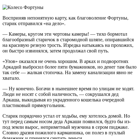
Восприняв непонятную карту, как благоволение Фортуны,
старик отправился «на дело».
— Камеры, кругом эти чертовы камеры! — тихо бормотал
благообразный старичок в старомодной шляпе, опиравшийся
на красивую резную трость. Изредка натыкаясь на прохожих,
он быстро извинялся, затем продолжал свой путь.
«Улов» оказался не очень хорошим. В арках и подворотнях
Аркадий выбросил более пяти бумажников, но денег там было
так себе — жалкая стопочка. На замену канализации явно не
хватало.
— Ну конечно. Богачи в нынешнее время по улицам не ходят.
Люди не носят с собой наличность, — сокрушался дед
Аркаша, выкидывая из украденного кошелька очередной
пластиковый прямоугольник.
Старик порядочно устал от ходьбы, ему хотелось домой. Но
тут перед самым носом деда Аркаши появился, будто бы из-
под земли вырос, неприметный мужчина в сером пиджаке.
Словно дразня пожилого карманника, он полез в пухлый
бумажник и принялся считать деньги.