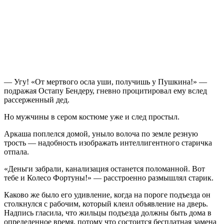
— Угу! «От мертвого осла уши, получишь у Пушкина!» —
подражая Остапу Бендеру, гневно процитировал ему вслед
рассерженный дед.
Но мужчины в сером костюме уже и след простыл.
Аркаша поплелся домой, уныло волоча по земле резную
трость — надобность изображать интеллигентного старичка
отпала.
«Деньги забрали, канализация останется поломанной. Вот
тебе и Колесо Фортуны!» — расстроенно размышлял старик.
Каково же было его удивление, когда на пороге подъезда он
столкнулся с рабочим, который клеил объявление на дверь.
Надпись гласила, что жильцы подъезда должны быть дома в
определенное время, потому что состоится бесплатная замена