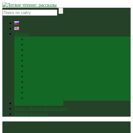
Жанры
Боевик
Детектив
Мелодрама
Мистика
Попаданцы
Приключения
Сатира
Современная сказка
Триллер
Ужасы
Фэнтези
Юмор
Опубликовано на Дзене
Книги Игоря Метальского
Разные рассказы