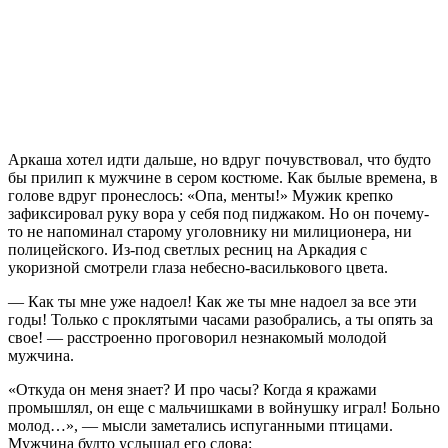
Аркаша хотел идти дальше, но вдруг почувствовал, что будто
бы прилип к мужчине в сером костюме. Как былые времена, в
голове вдруг пронеслось: «Опа, менты!» Мужик крепко
зафиксировал руку вора у себя под пиджаком. Но он почему-
то не напоминал старому уголовнику ни милиционера, ни
полицейского. Из-под светлых ресниц на Аркадия с
укоризной смотрели глаза небесно-василькового цвета.
— Как ты мне уже надоел! Как же ты мне надоел за все эти
годы! Только с проклятыми часами разобрались, а ты опять за
свое! — расстроенно проговорил незнакомый молодой
мужчина.
«Откуда он меня знает? И про часы? Когда я кражами
промышлял, он еще с мальчишками в войнушку играл! Больно
молод…», — мысли заметались испуганными птицами.
Мужчина будто услышал его слова: