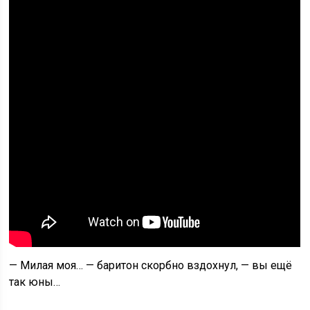
— Милая моя… — баритон скорбно вздохнул, — вы ещё
так юны…