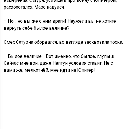
намерения. Сатурн, услышав про войну с Юпитером,
расхохотался. Марс надулся.
– Но… но вы же с ним враги! Неужели вы не хотите
вернуть себе былое величие?
Смех Сатурна оборвался, во взгляде засквозила тоска.
– Былое величие… Вот именно, что былое, глупыш.
Сейчас мне вон, даже Нептун условия ставит. Не с
вами же, мелкотнёй, мне идти на Юпитер!