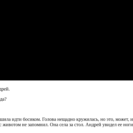
дрей.
да?
шила идти босиком. Голова нещадно кружилась, но это, может, и 
 с животом не запомнил. Она села за стол. Андрей увидел ее ног