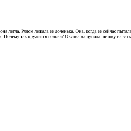
она легла. Рядом лежала ее доченька. Она, когда ее сейчас пытал
н. Почему так кружится голова? Оксана нащупала шишку на заты