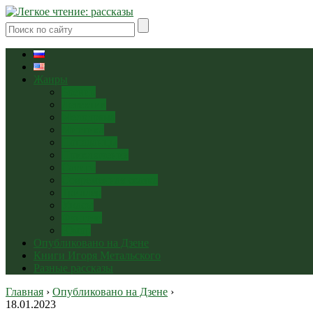
Жанры
Боевик
Детектив
Мелодрама
Мистика
Попаданцы
Приключения
Сатира
Современная сказка
Триллер
Ужасы
Фэнтези
Юмор
Опубликовано на Дзене
Книги Игоря Метальского
Разные рассказы
Главная
›
Опубликовано на Дзене
›
18.01.2023