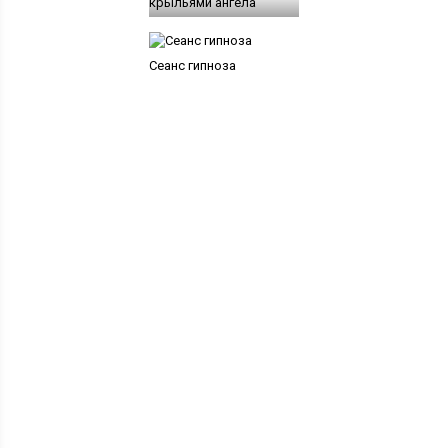
крыльями ангела
Сеанс гипноза