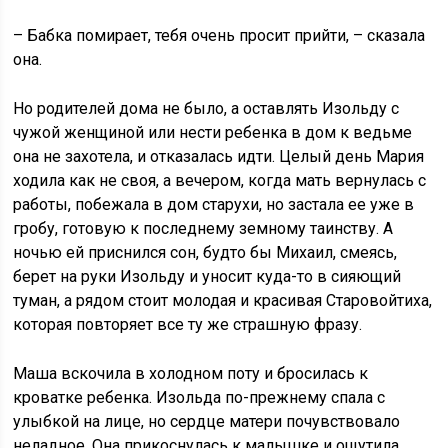
– Бабка помирает, тебя очень просит прийти, – сказала
она.
Но родителей дома не было, а оставлять Изольду с
чужой женщиной или нести ребенка в дом к ведьме
она не захотела, и отказалась идти. Целый день Мария
ходила как не своя, а вечером, когда мать вернулась с
работы, побежала в дом старухи, но застала ее уже в
гробу, готовую к последнему земному таинству. А
ночью ей приснился сон, будто бы Михаил, смеясь,
берет на руки Изольду и уносит куда-то в сияющий
туман, а рядом стоит молодая и красивая Старовойтиха,
которая повторяет все ту же страшную фразу.
Маша вскочила в холодном поту и бросилась к
кроватке ребенка. Изольда по-прежнему спала с
улыбкой на лице, но сердце матери почувствовало
неладное. Она прикоснулась к малышке и ощутила