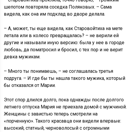
шепотом повторяла соседка Поляковых. – Сама
видела, как она им подклад во дворе делала.
– А, может, ты еще видела, как Старовойтиха на мете
летала или в колесо превращалась? – не верили ей
другие и называли иную версию: была у нее в городе
любовь, да поматросил и бросил, с тех пор и не верит
девка мужикам.
– Много ты понимаешь, – не соглашалась третья
подруга. – И где бы ты нашла такого мужика, который
бы отказался от Марии.
Этот спор длился долго, пока однажды после долгого
летнего отпуска Мария не приехала домой с мужчиной.
Женщины с завистью теперь смотрели на
«порченную». Такого красавца они видели впервые:
высокий, статный, черноволосый с огромными