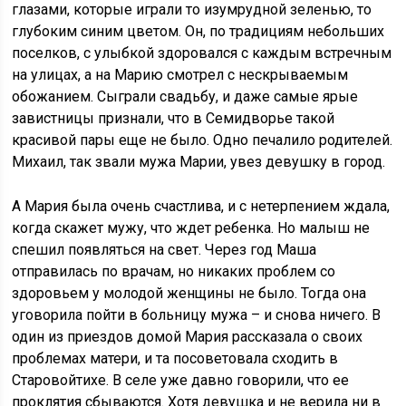
глазами, которые играли то изумрудной зеленью, то
глубоким синим цветом. Он, по традициям небольших
поселков, с улыбкой здоровался с каждым встречным
на улицах, а на Марию смотрел с нескрываемым
обожанием. Сыграли свадьбу, и даже самые ярые
завистницы признали, что в Семидворье такой
красивой пары еще не было. Одно печалило родителей.
Михаил, так звали мужа Марии, увез девушку в город.
А Мария была очень счастлива, и с нетерпением ждала,
когда скажет мужу, что ждет ребенка. Но малыш не
спешил появляться на свет. Через год Маша
отправилась по врачам, но никаких проблем со
здоровьем у молодой женщины не было. Тогда она
уговорила пойти в больницу мужа – и снова ничего. В
один из приездов домой Мария рассказала о своих
проблемах матери, и та посоветовала сходить в
Старовойтихе. В селе уже давно говорили, что ее
проклятия сбываются. Хотя девушка и не верила ни в