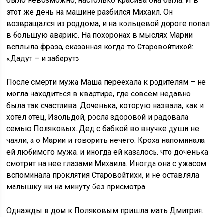
было невозможно, настолько красива она была. И в
этот же день на машине разбился Михаил. Он
возвращался из роддома, и на кольцевой дороге попал
в большую аварию. На похоронах в мыслях Марии
всплыла фраза, сказанная когда-то Старовойтихой:
«Дадут – и заберут».
После смерти мужа Маша переехала к родителям – не
могла находиться в квартире, где совсем недавно
была так счастлива. Доченька, которую назвала, как и
хотел отец, Изольдой, росла здоровой и радовала
семью Поляковых. Дед с бабкой во внучке души не
чаяли, а о Марии и говорить нечего. Кроха напоминала
ей любимого мужа, и иногда ей казалось, что доченька
смотрит на нее глазами Михаила. Иногда она с ужасом
вспоминала проклятия Старовойтихи, и не оставляла
малышку ни на минуту без присмотра.
Однажды в дом к Поляковым пришла мать Дмитрия.