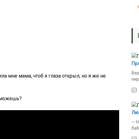
Пр
Вер
ла мне мама, чтоб я глаза открыл, но я же не
пир
ы можешь?
Лю
— Н
баб