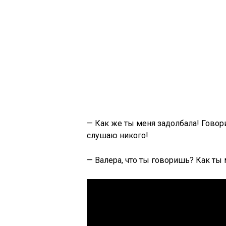
— Как же ты меня задолбала! Говори
слушаю никого!
— Валера, что ты говоришь? Как т