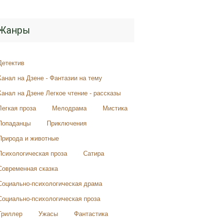
Жанры
Детектив
Канал на Дзене - Фантазии на тему
Канал на Дзене Легкое чтение - рассказы
Легкая проза
Мелодрама
Мистика
Попаданцы
Приключения
Природа и животные
Психологическая проза
Сатира
Современная сказка
Социально-психологическая драма
Социально-психологическая проза
Триллер
Ужасы
Фантастика