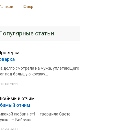
Фэнтези
Юмор
Популярные статьи
оверка
а долго смотрела на мужа, уплетающего
ог под большую кружку...
10.06.2022
бимый отчим
икакой любви нет! — твердила Свете
ушка. — Бабочки...