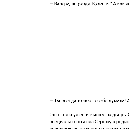
— Валера, не уходи. Куда ты? А как
— Ты всегда только о себе думала! А
Он оттолкнул ее и вышел за дверь. 
специально отвезла Сережу к родит
исполнилось семь лет со дня их сва