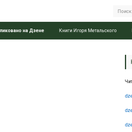
ликовано на Дзене
Книги Игоря Метальского
Чи
dze
dze
dze