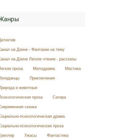
Жанры
Детектив
Канал на Дзене - Фантазии на тему
Канал на Дзене Легкое чтение - рассказы
Легкая проза
Мелодрама
Мистика
Попаданцы
Приключения
Природа и животные
Психологическая проза
Сатира
Современная сказка
Социально-психологическая драма
Социально-психологическая проза
Триллер
Ужасы
Фантастика