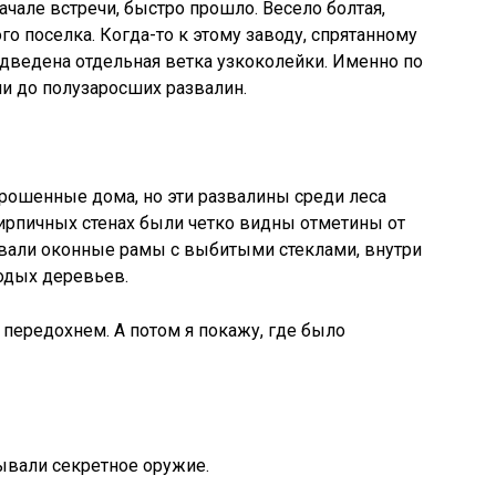
чале встречи, быстро прошло. Весело болтая,
о поселка. Когда-то к этому заводу, спрятанному
одведена отдельная ветка узкоколейки. Именно по
ли до полузаросших развалин.
рошенные дома, но эти развалины среди леса
ирпичных стенах были четко видны отметины от
ывали оконные рамы с выбитыми стеклами, внутри
одых деревьев.
 передохнем. А потом я покажу, где было
тывали секретное оружие.