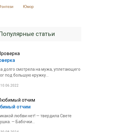
Фэнтези
Юмор
Популярные статьи
оверка
а долго смотрела на мужа, уплетающего
ог под большую кружку...
10.06.2022
бимый отчим
икакой любви нет! — твердила Свете
ушка. — Бабочки...