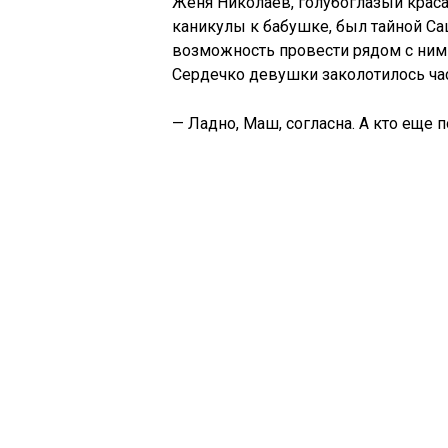
Женя Николаев, голубоглазый крас
каникулы к бабушке, был тайной С
возможность провести рядом с ним в
Сердечко девушки заколотилось час
— Ладно, Маш, согласна. А кто еще 