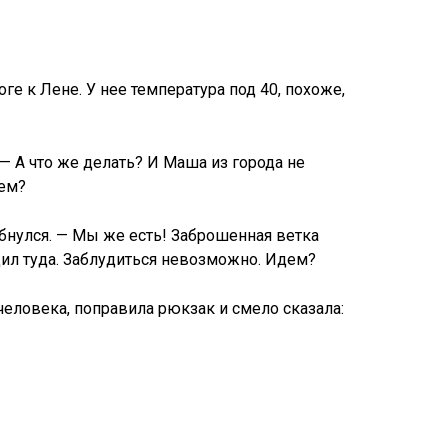
ге к Лене. У нее температура под 40, похоже,
— А что же делать? И Маша из города не
дем?
бнулся. — Мы же есть! Заброшенная ветка
дил туда. Заблудиться невозможно. Идем?
человека, поправила рюкзак и смело сказала: