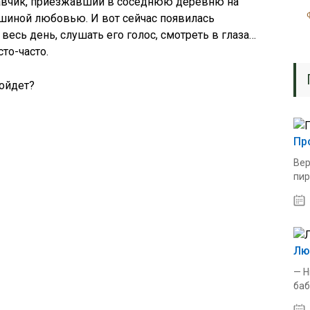
авчик, приезжавший в соседнюю деревню на
ашиной любовью. И вот сейчас появилась
есь день, слушать его голос, смотреть в глаза…
то-часто.
пойдет?
Пр
Вер
пир
Лю
— Н
баб