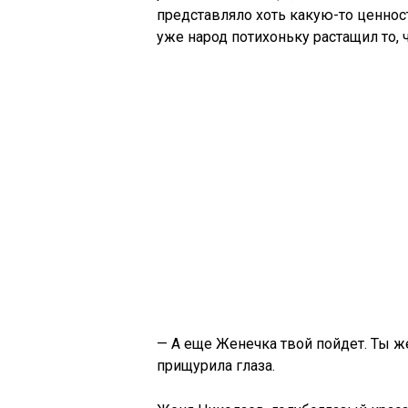
представляло хоть какую-то ценност
уже народ потихоньку растащил то, ч
— А еще Женечка твой пойдет. Ты ж
прищурила глаза.