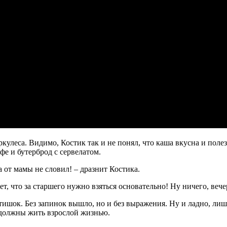
леса. Видимо, Костик так и не понял, что каша вкусна и полезн
фе и бутерброд с сервелатом.
 от мамы не словил! – дразнит Костика.
т, что за старшего нужно взяться основательно! Ну ничего, вече
ишок. Без запинок вышло, но и без выражения. Ну и ладно, лишь 
т должны жить взрослой жизнью.