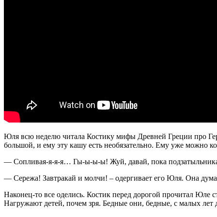
Юля всю неделю читала Костику мифы Древней Греции про Герку
большой, и ему эту кашу есть необязательно. Ему уже можно ко
— Сопливая-я-я-я… Гы-ы-ы-ы! Жуй, давай, пока подзатыльника
— Сережа! Завтракай и молчи! – одергивает его Юля. Она думае
Наконец-то все оделись. Костик перед дорогой прочитал Юле ст
Нагружают детей, почем зря. Бедные они, бедные, с малых ле