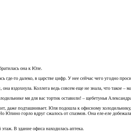
братилась она к Юле.
 где-то далеко, в царстве цифр. У нее сейчас чего угодно проси
она вздохнула. Коллега ведь совсем еще не знала, что такое – м
одильнике мя для вас тортик оставили! – щебетунья Александра
чит, даже подташнивает. Юля подошла к офисному холодильнику,
Но Юлино горло вдруг сжалось от спазмов. Она еле-еле добежала
 этаж. В здание офиса находилась аптека.