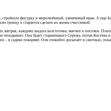
ь, стройную фигурку и миролюбивый, уживчивый нрав. А еще Бог
ю троицу и старается сделать их жизнь счастливой.
ть завтрак, каждому выдать колготочки, маечки и носочки. Пла
 не опаздывает. Она будит старшенького Сережу, потом Костика и 
льно – в садике покормят. Оля спокойно досыпает в саночках, пок