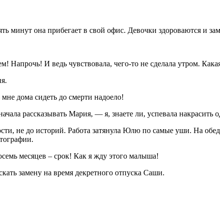
ять минут она прибегает в свой офис. Девочки здороваются и за
м! Напрочь! И ведь чувствовала, чего-то не сделала утром. Какая
я.
мне дома сидеть до смерти надоело!
чала рассказывать Мария, — я, знаете ли, успевала накрасить од
ости, не до историй. Работа затянула Юлю по самые уши. На обе
отографии.
осемь месяцев – срок! Как я жду этого малыша!
скать замену на время декретного отпуска Саши.