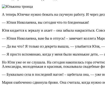
А теперь Юлечке нужно бежать на скучную работу. И через дес
— Юлия Николаевна, вы сегодня что-то бледненькая!
Юля кидается к зеркалу и ахает – она забыла накраситься. Совсе
— Юлия Николаевна, вам бы в отпуск! – замечает коллега Мари
— Да вы что? Я только из декрета вышла, — улыбается Юля, — 
— Я просто вспоминаю, когда у меня были маленькие дети, — на
Но Юля уже ее не слушала. На сегодня накопилась гора отчетн
Александра, молоденькая и красивая, показывала свадебные ф
— Буквально села в последний вагон! – щебетала она, — уже в
Мария озабоченно сдвинула брови. Она считала, когда нужно и