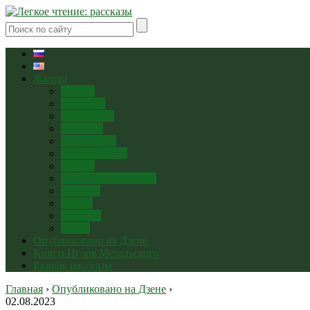
Жанры
Боевик
Детектив
Мелодрама
Мистика
Попаданцы
Приключения
Сатира
Современная сказка
Триллер
Ужасы
Фэнтези
Юмор
Опубликовано на Дзене
Книги Игоря Метальского
Разные рассказы
Главная
›
Опубликовано на Дзене
›
02.08.2023