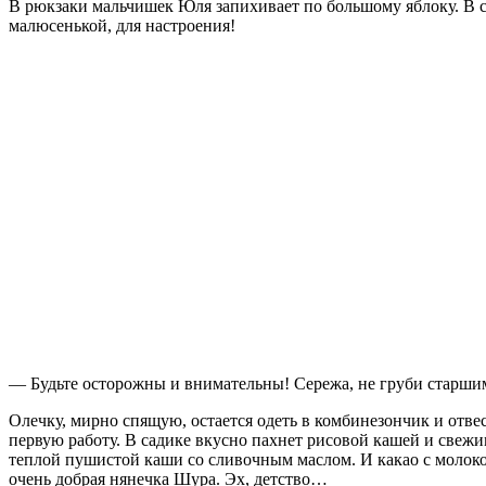
В рюкзаки мальчишек Юля запихивает по большому яблоку. В с
малюсенькой, для настроения!
— Будьте осторожны и внимательны! Сережа, не груби старшим.
Олечку, мирно спящую, остается одеть в комбинезончик и отвес
первую работу. В садике вкусно пахнет рисовой кашей и свежи
теплой пушистой каши со сливочным маслом. И какао с молоко
очень добрая нянечка Шура. Эх, детство…