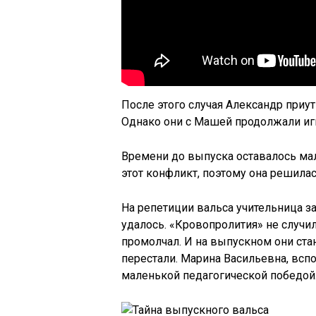
После этого случая Александр приути
Однако они с Машей продолжали игн
Времени до выпуска оставалось мал
этот конфликт, поэтому она решила
На репетиции вальса учительница зас
удалось. «Кровопролития» не случи
промолчал. И на выпускном они стан
перестали. Марина Васильевна, вспо
маленькой педагогической победой