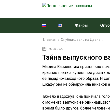
Жанры
Опуб
Главная
›
Опубликовано на Дзене
›
26.05.2023
Тайна выпускного в
Марина Васильевна пристально всма
красное платье, купленное десять ле
ее парадно-выходного образа. И сег
шкафу она не обнаружила никакой а
Тяжело вздохнув, она покачала гол
с момента выпуска ее одиннадцатог
время было другое, более человечно