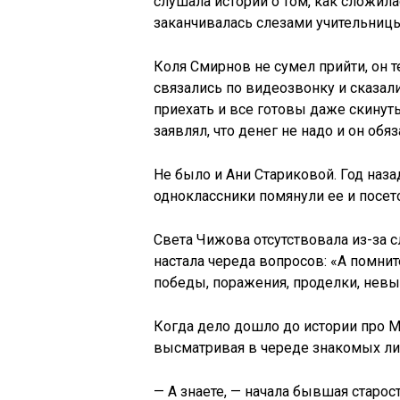
слушала истории о том, как сложил
заканчивалась слезами учительницы
Коля Смирнов не сумел прийти, он т
связались по видеозвонку и сказали
приехать и все готовы даже скинут
заявлял, что денег не надо и он обя
Не было и Ани Стариковой. Год наза
одноклассники помянули ее и посето
Света Чижова отсутствовала из-за с
настала череда вопросов: «А помни
победы, поражения, проделки, нев
Когда дело дошло до истории про 
высматривая в череде знакомых лиц
— А знаете, — начала бывшая старо