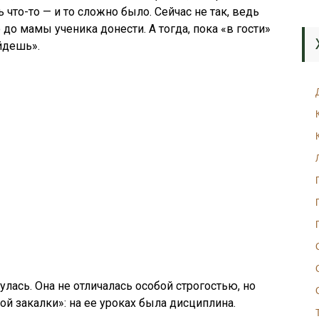
что-то — и то сложно было. Сейчас не так, ведь
о мамы ученика донести. А тогда, пока «в гости»
йдешь».
лась. Она не отличалась особой строгостью, но
ой закалки»: на ее уроках была дисциплина.