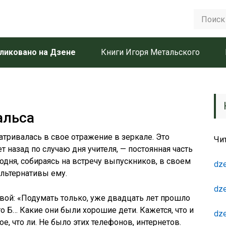
ликовано на Дзене
Книги Игоря Метальского
альса
тривалась в свое отражение в зеркале. Это
Чи
т назад по случаю дня учителя, — постоянная часть
одня, собираясь на встречу выпускников, в своем
dze
льтернативы ему.
dze
овой: «Подумать только, уже двадцать лет прошло
о Б… Какие они были хорошие дети. Кажется, что и
dze
е, что ли. Не было этих телефонов, интернетов.