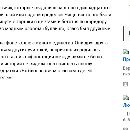
твия», которые выдались на долю одиннадцатого
ой злой или подлой проделки. Чаще всего это были
инутые горшки с цветами и беготня по коридору.
йчас модным словом «буллинг», класс был дружный.
а фоне коллективного единства. Они друг друга
ловам других учителей, неприязнь их родилась
этого такой конфронтации между ними не было.
Пр
й истории не видела: она пришла в школу
Вер
адцатый «Б» был первым классом, где ей
пир
елем.
Лю
— Н
баб