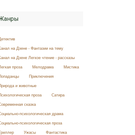
Жанры
Детектив
Канал на Дзене - Фантазии на тему
Канал на Дзене Легкое чтение - рассказы
Легкая проза
Мелодрама
Мистика
Попаданцы
Приключения
Природа и животные
Психологическая проза
Сатира
Современная сказка
Социально-психологическая драма
Социально-психологическая проза
Триллер
Ужасы
Фантастика