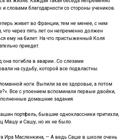
ась их жизнь. Каждая такая беседа непременно
 и словами благодарности со стороны учеников.
еперь живет во Франции, тем не менее, с ним
, что через пять лет он непременно должен
ься ему на билет. На что пристыженный Коля
зательно приедет.
д она погибла в аварии…Со слезами
вали на судьбу, которой все подвластны.
ломанной ноги. Выпили за ее здоровье, а потом
те?». Все с упоением вспоминали первые двойки,
ыполненные домашние задания.
Машин портфель, бывшие одноклассники притихли,
 Машу и Сашу, но их не было.
ста Ира Масленкина, — А ведь Саше в школе очень