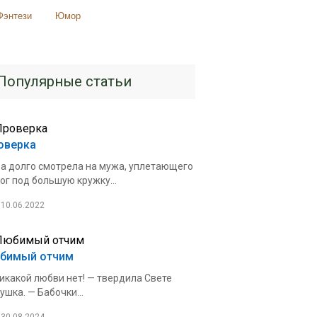
Фэнтези
Юмор
Популярные статьи
оверка
а долго смотрела на мужа, уплетающего
ог под большую кружку...
10.06.2022
бимый отчим
икакой любви нет! — твердила Свете
ушка. — Бабочки...