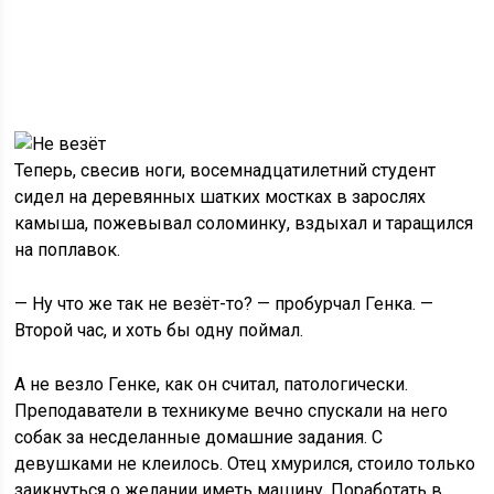
Теперь, свесив ноги, восемнадцатилетний студент
сидел на деревянных шатких мостках в зарослях
камыша, пожевывал соломинку, вздыхал и таращился
на поплавок.
— Ну что же так не везёт-то? — пробурчал Генка. —
Второй час, и хоть бы одну поймал.
А не везло Генке, как он считал, патологически.
Преподаватели в техникуме вечно спускали на него
собак за несделанные домашние задания. С
девушками не клеилось. Отец хмурился, стоило только
заикнуться о желании иметь машину. Поработать в