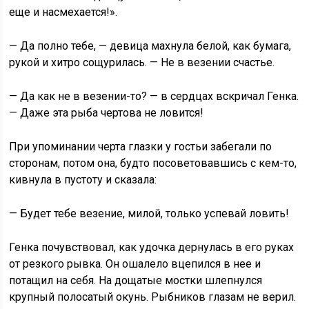
еще и насмехается!».
— Да полно тебе, — девица махнула белой, как бумага,
рукой и хитро сощурилась. — Не в везении счастье.
— Да как не в везении-то? — в сердцах вскричал Генка.
— Даже эта рыба чертова не ловится!
При упоминании черта глазки у гостьи забегали по
сторонам, потом она, будто посоветовавшись с кем-то,
кивнула в пустоту и сказала:
— Будет тебе везение, милой, только успевай ловить!
Генка почувствовал, как удочка дернулась в его руках
от резкого рывка. Он ошалело вцепился в нее и
потащил на себя. На дощатые мостки шлепнулся
крупный полосатый окунь. Рыбников глазам не верил.