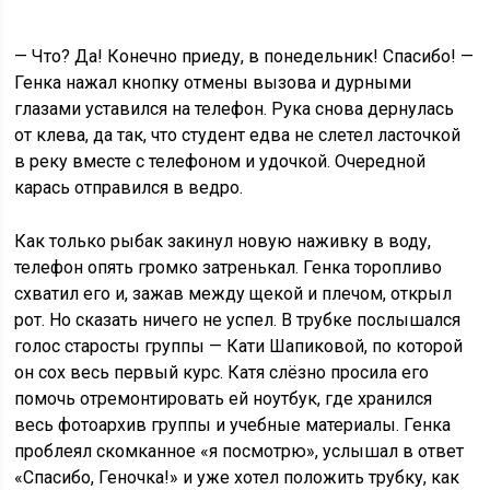
— Что? Да! Конечно приеду, в понедельник! Спасибо! —
Генка нажал кнопку отмены вызова и дурными
глазами уставился на телефон. Рука снова дернулась
от клева, да так, что студент едва не слетел ласточкой
в реку вместе с телефоном и удочкой. Очередной
карась отправился в ведро.
Как только рыбак закинул новую наживку в воду,
телефон опять громко затренькал. Генка торопливо
схватил его и, зажав между щекой и плечом, открыл
рот. Но сказать ничего не успел. В трубке послышался
голос старосты группы — Кати Шапиковой, по которой
он сох весь первый курс. Катя слёзно просила его
помочь отремонтировать ей ноутбук, где хранился
весь фотоархив группы и учебные материалы. Генка
проблеял скомканное «я посмотрю», услышал в ответ
«Спасибо, Геночка!» и уже хотел положить трубку, как