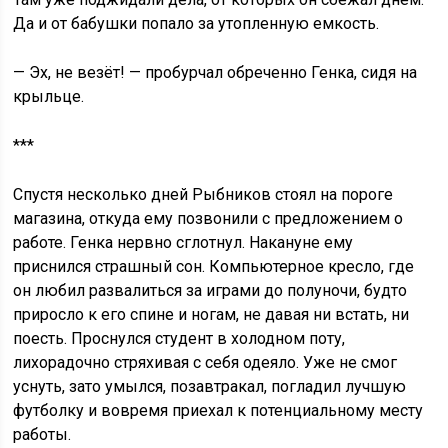
Да и от бабушки попало за утопленную емкость.
— Эх, не везёт! — пробурчал обреченно Генка, сидя на
крыльце.
***
Спустя несколько дней Рыбников стоял на пороге
магазина, откуда ему позвонили с предложением о
работе. Генка нервно сглотнул. Накануне ему
приснился страшный сон. Компьютерное кресло, где
он любил развалиться за играми до полуночи, будто
приросло к его спине и ногам, не давая ни встать, ни
поесть. Проснулся студент в холодном поту,
лихорадочно стряхивая с себя одеяло. Уже не смог
уснуть, зато умылся, позавтракал, погладил лучшую
футболку и вовремя приехал к потенциальному месту
работы.