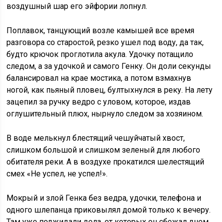
воздушный шар его эйфории лопнул.
Поплавок, танцующий возле камышей все время
разговора со старостой, резко ушел под воду, да так,
будто крючок проглотила акула. Удочку потащило
следом, а за удочкой и самого Генку. Он доли секунды
балансировал на крае мостика, а потом взмахнув
ногой, как пьяный пловец, бултыхнулся в реку. На лету
зацепил за ручку ведро с уловом, которое, издав
оглушительный плюх, нырнуло следом за хозяином.
В воде мелькнул блестящий чешуйчатый хвост,
слишком большой и слишком зеленый для любого
обитателя реки. А в воздухе прокатился шелестящий
смех «Не успел, не успел!».
Мокрый и злой Генка без ведра, удочки, телефона и
одного шлепанца приковылял домой только к вечеру.
Там уже поджидали дела, от которых он сбежал днем.