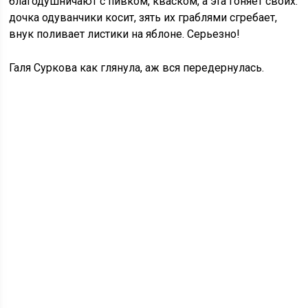
благодушничают с пивком, кваском, а эта гоняет своих:
дочка одуванчики косит, зять их граблями сгребает,
внук поливает листики на яблоне. Серьезно!
Галя Суркова как глянула, аж вся передернулась.