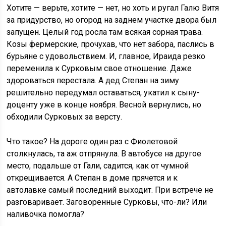
Хотите — верьте, хотите — нет, но хоть и ругал Галю Витя
за придурство, но огород на заднем участке двора был
запущен. Целый год росла там всякая сорная трава.
Козы фермерские, прочухав, что нет забора, паслись в
бурьяне с удовольствием. И, главное, Ираида резко
переменила к Сурковым свое отношение. Даже
здороваться перестала. А дед Степан на зиму
решительно передумал оставаться, укатил к сыну-
доценту уже в конце ноября. Весной вернулись, но
обходили Сурковых за версту.
Что такое? На дороге один раз с Фиолетовой
столкнулась, та аж отпрянула. В автобусе на другое
место, подальше от Гали, садится, как от чумной
открещивается. А Степан в доме прячется и к
автолавке самый последний выходит. При встрече не
разговаривает. Заговоренные Сурковы, что-ли? Или
наливочка помогла?