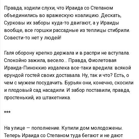
Правда, ходили слухи, что Ираида со Степаном
объединились во вражескую коалицию. Дескать,
Сурковы их заборы куда-то двигают, а у Ираиды
вообще, все горшки рассадные из теплицы стибрили.
Совести-то нет у людей!
Галя оборону крепко держала и в распри не вступала.
Спокойно зажила, весело… Правда, Фиолетовая
Ираида-Пиноккио издалека все-таки вредила: всякой
ерундой гостей своих доставала. Ну, так и что? Есть, о
чем с мужем посудачить. Бурьян они, конечно, скосили
и плодовый сад насадили. И забор поставили, правда,
простенький, из штакетника.
***
На улице — пополнение. Купили дом молодожены.
Теперь Ираида со Степаном туда бегают и не дают