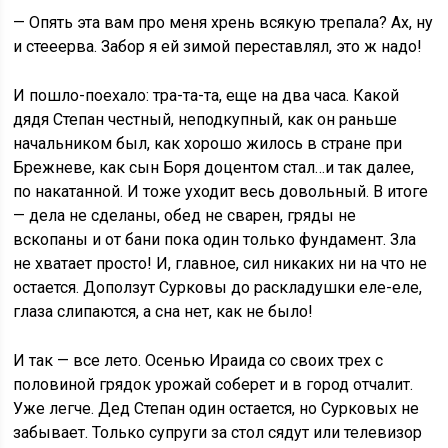
— Опять эта вам про меня хрень всякую трепала? Ах, ну
и стееерва. Забор я ей зимой переставлял, это ж надо!
И пошло-поехало: тра-та-та, еще на два часа. Какой
дядя Степан честный, неподкупный, как он раньше
начальником был, как хорошо жилось в стране при
Брежневе, как сын Боря доцентом стал…и так далее,
по накатанной. И тоже уходит весь довольный. В итоге
— дела не сделаны, обед не сварен, гряды не
вскопаны и от бани пока один только фундамент. Зла
не хватает просто! И, главное, сил никаких ни на что не
остается. Доползут Сурковы до раскладушки еле-еле,
глаза слипаются, а сна нет, как не было!
И так — все лето. Осенью Ираида со своих трех с
половиной грядок урожай соберет и в город отчалит.
Уже легче. Дед Степан один остается, но Сурковых не
забывает. Только супруги за стол сядут или телевизор