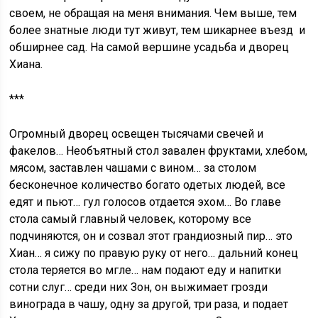
своем, не обращая на меня внимания. Чем выше, тем
более знатные люди тут живут, тем шикарнее въезд и
обширнее сад. На самой вершине усадьба и дворец
Хиана.
***
Огромный дворец освещен тысячами свечей и
факелов… Необъятный стол завален фруктами, хлебом,
мясом, заставлен чашами с вином… за столом
бесконечное количество богато одетых людей, все
едят и пьют… гул голосов отдается эхом… Во главе
стола самый главный человек, которому все
подчиняются, он и созвал этот грандиозный пир… это
Хиан… я сижу по правую руку от него… дальний конец
стола теряется во мгле… нам подают еду и напитки
сотни слуг… среди них Зон, он выжимает грозди
винограда в чашу, одну за другой, три раза, и подает