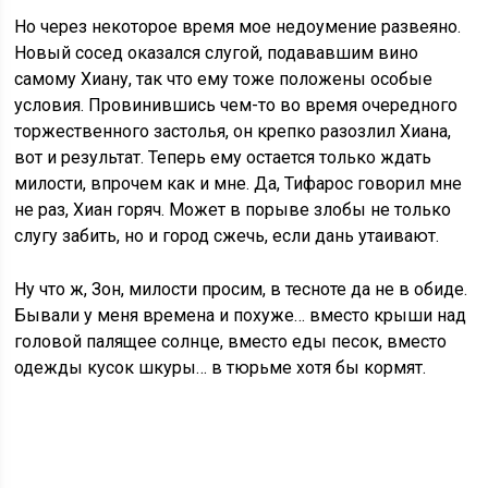
Но через некоторое время мое недоумение развеяно.
Новый сосед оказался слугой, подававшим вино
самому Хиану, так что ему тоже положены особые
условия. Провинившись чем-то во время очередного
торжественного застолья, он крепко разозлил Хиана,
вот и результат. Теперь ему остается только ждать
милости, впрочем как и мне. Да, Тифарос говорил мне
не раз, Хиан горяч. Может в порыве злобы не только
слугу забить, но и город сжечь, если дань утаивают.
Ну что ж, Зон, милости просим, в тесноте да не в обиде.
Бывали у меня времена и похуже… вместо крыши над
головой палящее солнце, вместо еды песок, вместо
одежды кусок шкуры… в тюрьме хотя бы кормят.