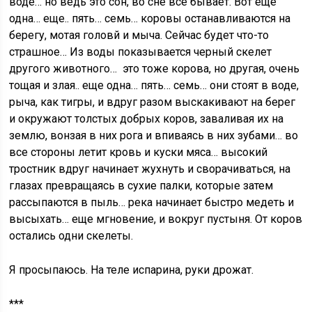
воде… но ведь это сон, во сне все бывает. Вот еще
одна… еще.. пять… семь… коровы останавливаются на
берегу, мотая головй и мыча. Сейчас будет что-то
страшное… Из воды показывается черный скелет
другого животного… это тоже корова, но другая, очень
тощая и злая.. еще одна… пять… семь… они стоят в воде,
рыча, как тигры, и вдруг разом выскакивают на берег
и окружают толстых добрых коров, заваливая их на
землю, вонзая в них рога и впиваясь в них зубами… во
все стороны летит кровь и куски мяса… высокий
тростник вдруг начинает жухнуть и сворачиваться, на
глазах превращаясь в сухие палки, которые затем
рассыпаются в пыль… река начинает быстро медеть и
высыхать… еще мгновение, и вокруг пустыня. От коров
остались одни скелеты.
Я просыпаюсь. На теле испарина, руки дрожат.
***