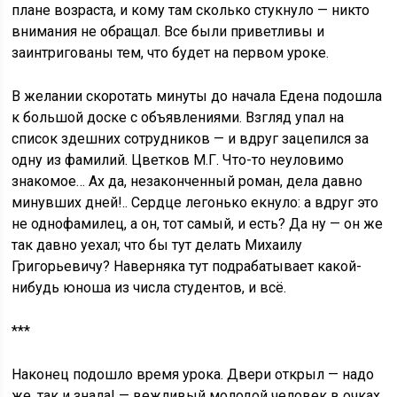
плане возраста, и кому там сколько стукнуло — никто
внимания не обращал. Все были приветливы и
заинтригованы тем, что будет на первом уроке.
В желании скоротать минуты до начала Едена подошла
к большой доске с объявлениями. Взгляд упал на
список здешних сотрудников — и вдруг зацепился за
одну из фамилий. Цветков М.Г. Что-то неуловимо
знакомое… Ах да, незаконченный роман, дела давно
минувших дней!.. Сердце легонько екнуло: а вдруг это
не однофамилец, а он, тот самый, и есть? Да ну — он же
так давно уехал; что бы тут делать Михаилу
Григорьевичу? Наверняка тут подрабатывает какой-
нибудь юноша из числа студентов, и всё.
***
Наконец подошло время урока. Двери открыл — надо
же, так и знала! — вежливый молодой человек в очках