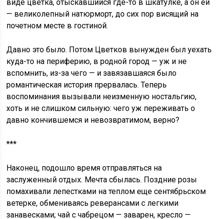
виде цветка, отыскавшийся где-то в шкатулке, а он ей
— великолепный натюрморт, до сих пор висящий на
почетном месте в гостиной.
Давно это было. Потом Цветков вынужден был уехать
куда-то на периферию, в родной город — уж и не
вспомнить, из-за чего — и завязавшаяся было
романтическая история прервалась. Теперь
воспоминания вызывали неизменную ностальгию,
хоть и не слишком сильную: чего уж переживать о
давно кончившемся и невозвратимом, верно?
***
Наконец, подошло время отправляться на
заслуженный отдых. Мечта сбылась. Поздние розы
помахивали лепестками на теплом еще сентябрьском
ветерке, обмениваясь реверансами с легкими
занавесками; чай с чабрецом — заварен, кресло —