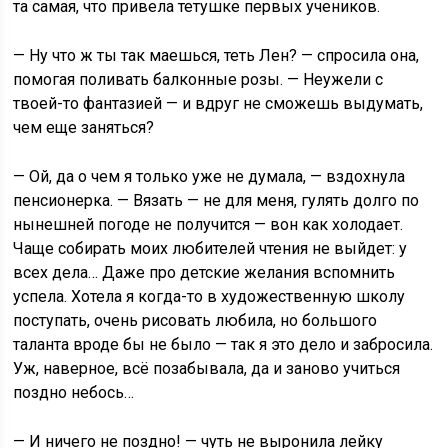
та самая, что привела тетушке первых учеников.
— Ну что ж ты так маешься, теть Лен? — спросила она,
помогая поливать балконные розы. — Неужели с
твоей-то фантазией — и вдруг не сможешь выдумать,
чем еще заняться?
— Ой, да о чем я только уже не думала, — вздохнула
пенсионерка. — Вязать — не для меня, гулять долго по
нынешней погоде не получится — вон как холодает.
Чаще собирать моих любителей чтения не выйдет: у
всех дела… Даже про детские желания вспомнить
успела. Хотела я когда-то в художественную школу
поступать, очень рисовать любила, но большого
таланта вроде бы не было — так я это дело и забросила.
Уж, наверное, всё позабывала, да и заново учиться
поздно небось…
— И ничего не поздно! — чуть не выронила лейку