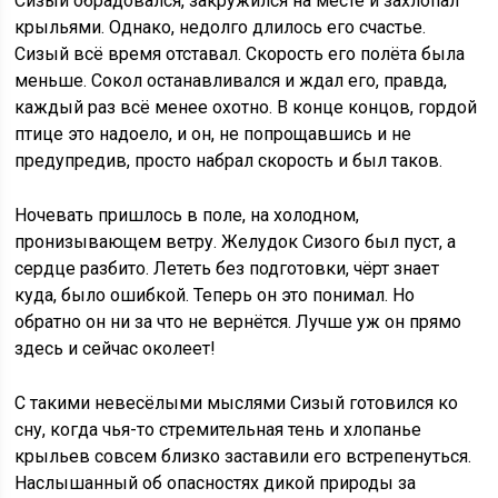
Сизый обрадовался, закружился на месте и захлопал
крыльями. Однако, недолго длилось его счастье.
Сизый всё время отставал. Скорость его полёта была
меньше. Сокол останавливался и ждал его, правда,
каждый раз всё менее охотно. В конце концов, гордой
птице это надоело, и он, не попрощавшись и не
предупредив, просто набрал скорость и был таков.
Ночевать пришлось в поле, на холодном,
пронизывающем ветру. Желудок Сизого был пуст, а
сердце разбито. Лететь без подготовки, чёрт знает
куда, было ошибкой. Теперь он это понимал. Но
обратно он ни за что не вернётся. Лучше уж он прямо
здесь и сейчас околеет!
С такими невесёлыми мыслями Сизый готовился ко
сну, когда чья-то стремительная тень и хлопанье
крыльев совсем близко заставили его встрепенуться.
Наслышанный об опасностях дикой природы за